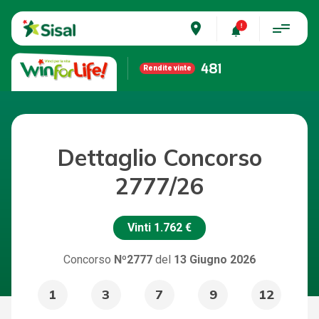
place
481
Rendite vinte
Dettaglio Concorso
2777/26
Vinti
1.762 €
Concorso
Nº2777
del
13 Giugno 2026
1
3
7
9
12