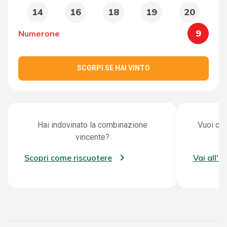
14
16
18
19
20
9
Numerone
SCORPI SE HAI VINTO
Hai indovinato la combinazione
Vuoi con
vincente?
Scopri come riscuotere
Vai all'a