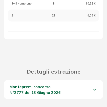
3+ il Numerone
8
10,92 €
2
28
6,05 €
Dettagli estrazione
Montepremi concorso
keyboard_arrow_down
Nº2777 del 13 Giugno 2026
Del Concorso
3.142,10 €