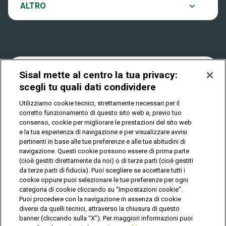
Notifiche
ALTRO
Dove si gioca
Win for Life
Accessibilità
Quanto si vince
Play Your Date
Cookies
Sisal mette al centro la tua privacy:
scegli tu quali dati condividere
Come riscuotere
Utilizziamo cookie tecnici, strettamente necessari per il
Privacy
corretto funzionamento di questo sito web e, previo tuo
consenso, cookie per migliorare le prestazioni del sito web
e la tua esperienza di navigazione e per visualizzare avvisi
pertinenti in base alle tue preferenze e alle tue abitudini di
IL GIOCO È VIETATO AI MINORI E PUÒ CAUSARE
DIPENDENZA PATOLOGICA
navigazione. Questi cookie possono essere di prima parte
(cioè gestiti direttamente da noi) o di terze parti (cioè gestiti
da terze parti di fiducia). Puoi scegliere se accettare tutti i
cookie oppure puoi selezionare le tue preferenze per ogni
© Copyright Sisal Italia S.p.A. - P.I. 02433760135
categoria di cookie cliccando su "Impostazioni cookie".
Mappa
Puoi procedere con la navigazione in assenza di cookie
Privacy
Cookies
del
diversi da quelli tecnici, attraverso la chiusura di questo
sito
banner (cliccando sulla “X”). Per maggiori informazioni puoi