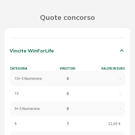
Quote concorso
keyboard_arrow_down
Vincite WinForLife
CATEGORIA
VINCITORI
VALORI IN EURO
10+ il Numerone
0
-
10
0
-
9+ il Numerone
0
-
9
7
22,60 €