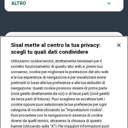
Notifiche
ALTRO
Dove si gioca
Win for Life
Accessibilità
Quanto si vince
Play Your Date
Cookies
Sisal mette al centro la tua privacy:
Come riscuotere
scegli tu quali dati condividere
Privacy
Utilizziamo cookie tecnici, strettamente necessari per il
corretto funzionamento di questo sito web e, previo tuo
consenso, cookie per migliorare le prestazioni del sito web
e la tua esperienza di navigazione e per visualizzare avvisi
IL GIOCO È VIETATO AI MINORI E PUÒ CAUSARE
pertinenti in base alle tue preferenze e alle tue abitudini di
DIPENDENZA PATOLOGICA
navigazione. Questi cookie possono essere di prima parte
(cioè gestiti direttamente da noi) o di terze parti (cioè gestiti
da terze parti di fiducia). Puoi scegliere se accettare tutti i
© Copyright Sisal Italia S.p.A. - P.I. 02433760135
cookie oppure puoi selezionare le tue preferenze per ogni
categoria di cookie cliccando su "Impostazioni cookie".
Mappa
Puoi procedere con la navigazione in assenza di cookie
Privacy
Cookies
del
diversi da quelli tecnici, attraverso la chiusura di questo
sito
banner (cliccando sulla “X”). Per maggiori informazioni puoi