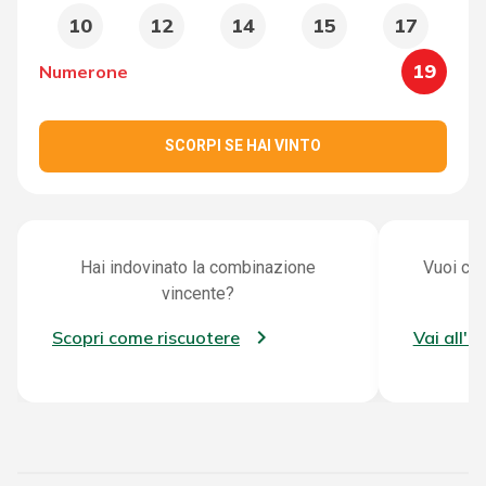
10
12
14
15
17
19
Numerone
SCORPI SE HAI VINTO
Hai indovinato la combinazione
Vuoi con
vincente?
Scopri come riscuotere
Vai all'a