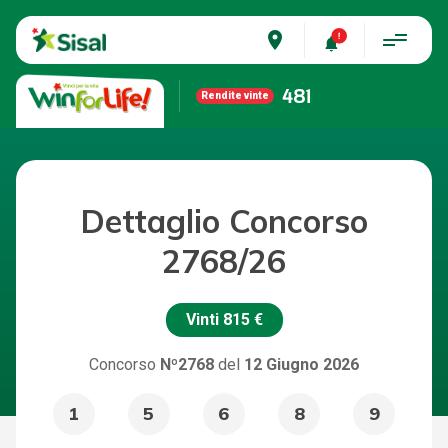
place
481
Rendite vinte
Dettaglio Concorso
2768/26
Vinti
815 €
Concorso
Nº2768
del
12 Giugno 2026
1
5
6
8
9