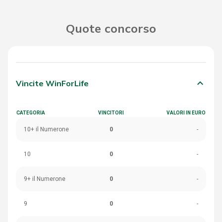
Quote concorso
keyboard_arrow_down
Vincite WinForLife
CATEGORIA
VINCITORI
VALORI IN EURO
10+ il Numerone
0
-
10
0
-
9+ il Numerone
0
-
9
0
-