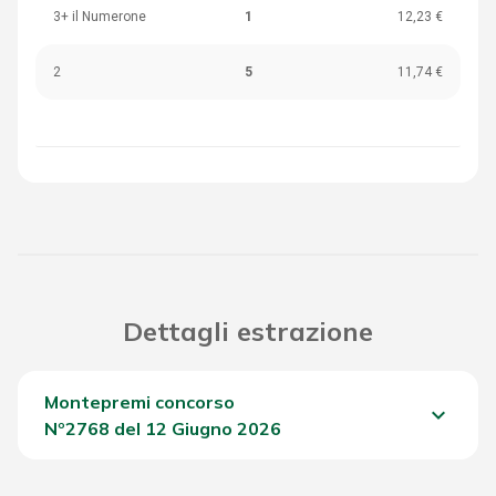
3+ il Numerone
1
12,23 €
2
5
11,74 €
Dettagli estrazione
Montepremi concorso
keyboard_arrow_down
Nº2768 del 12 Giugno 2026
Del Concorso
1.476,80 €