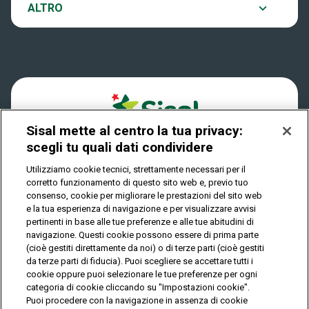
Notifiche
ALTRO
Dove si gioca
Win for Life
Accessibilità
Quanto si vince
Play Your Date
Cookies
Come riscuotere
Sisal mette al centro la tua privacy:
Privacy
scegli tu quali dati condividere
Utilizziamo cookie tecnici, strettamente necessari per il
corretto funzionamento di questo sito web e, previo tuo
IL GIOCO È VIETATO AI MINORI E PUÒ CAUSARE
consenso, cookie per migliorare le prestazioni del sito web
DIPENDENZA PATOLOGICA
e la tua esperienza di navigazione e per visualizzare avvisi
pertinenti in base alle tue preferenze e alle tue abitudini di
navigazione. Questi cookie possono essere di prima parte
(cioè gestiti direttamente da noi) o di terze parti (cioè gestiti
© Copyright Sisal Italia S.p.A. - P.I. 02433760135
da terze parti di fiducia). Puoi scegliere se accettare tutti i
Mappa
cookie oppure puoi selezionare le tue preferenze per ogni
Privacy
Cookies
del
categoria di cookie cliccando su "Impostazioni cookie".
sito
Puoi procedere con la navigazione in assenza di cookie