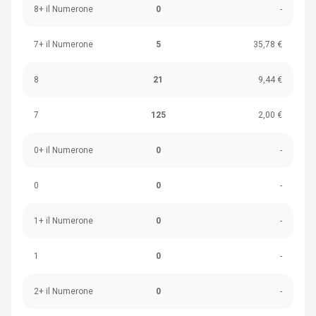
8+ il Numerone
0
-
7+ il Numerone
5
35,78 €
8
21
9,44 €
7
125
2,00 €
0+ il Numerone
0
-
0
0
-
1+ il Numerone
0
-
1
0
-
2+ il Numerone
0
-