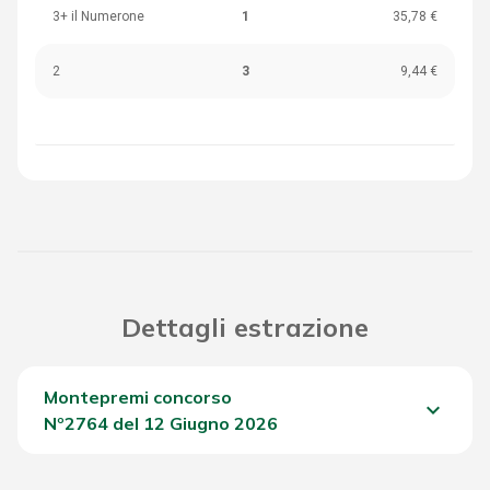
3+ il Numerone
1
35,78 €
2
3
9,44 €
Dettagli estrazione
Montepremi concorso
keyboard_arrow_down
Nº2764 del 12 Giugno 2026
Del Concorso
1.361,75 €