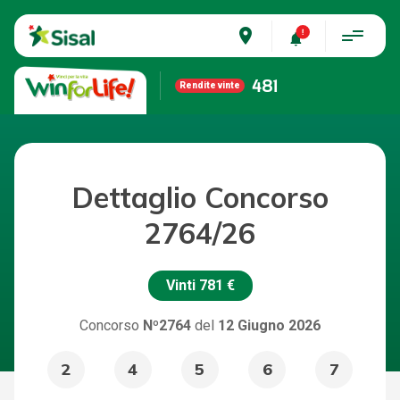
place
481
Rendite vinte
Dettaglio Concorso
2764/26
Vinti
781 €
Concorso
Nº2764
del
12 Giugno 2026
2
4
5
6
7