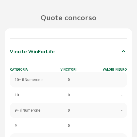
Quote concorso
keyboard_arrow_down
Vincite WinForLife
CATEGORIA
VINCITORI
VALORI IN EURO
10+ il Numerone
0
-
10
0
-
9+ il Numerone
0
-
9
0
-