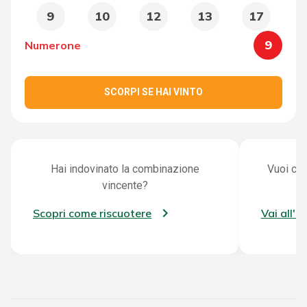
9
10
12
13
17
9
Numerone
SCORPI SE HAI VINTO
Hai indovinato la combinazione
Vuoi con
vincente?
Scopri come riscuotere
Vai all'a