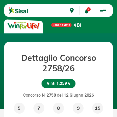
place
481
Rendite vinte
Dettaglio Concorso
2758/26
Vinti
1.259 €
Concorso
Nº2758
del
12 Giugno 2026
5
7
8
9
15