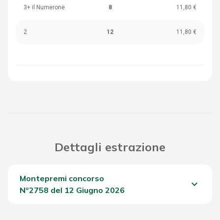
3+ il Numerone
8
11,80 €
2
12
11,80 €
Dettagli estrazione
Montepremi concorso
keyboard_arrow_down
Nº2758 del 12 Giugno 2026
Del Concorso
2.254,85 €