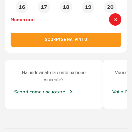
16
17
18
19
20
3
Numerone
SCORPI SE HAI VINTO
Hai indovinato la combinazione
Vuoi con
vincente?
Scopri come riscuotere
Vai all'a