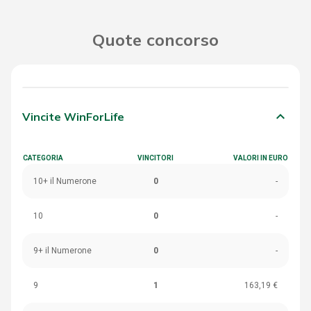
Quote concorso
keyboard_arrow_down
Vincite WinForLife
CATEGORIA
VINCITORI
VALORI IN EURO
10+ il Numerone
0
-
10
0
-
9+ il Numerone
0
-
9
1
163,19 €