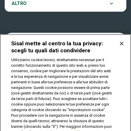
Notifiche
ALTRO
Dove si gioca
Win for Life
Accessibilità
Quanto si vince
Play Your Date
Cookies
Sisal mette al centro la tua privacy:
scegli tu quali dati condividere
Come riscuotere
Utilizziamo cookie tecnici, strettamente necessari per il
Privacy
corretto funzionamento di questo sito web e, previo tuo
consenso, cookie per migliorare le prestazioni del sito web
e la tua esperienza di navigazione e per visualizzare avvisi
pertinenti in base alle tue preferenze e alle tue abitudini di
IL GIOCO È VIETATO AI MINORI E PUÒ CAUSARE
DIPENDENZA PATOLOGICA
navigazione. Questi cookie possono essere di prima parte
(cioè gestiti direttamente da noi) o di terze parti (cioè gestiti
da terze parti di fiducia). Puoi scegliere se accettare tutti i
cookie oppure puoi selezionare le tue preferenze per ogni
© Copyright Sisal Italia S.p.A. - P.I. 02433760135
categoria di cookie cliccando su "Impostazioni cookie".
Mappa
Puoi procedere con la navigazione in assenza di cookie
Privacy
Cookies
del
diversi da quelli tecnici, attraverso la chiusura di questo
sito
banner (cliccando sulla “X”). Per maggiori informazioni puoi