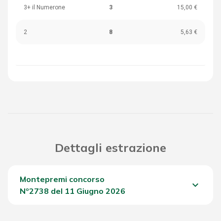
3+ il Numerone
3
15,00 €
2
8
5,63 €
Dettagli estrazione
Montepremi concorso
keyboard_arrow_down
Nº2738 del 11 Giugno 2026
Del Concorso
845,00 €