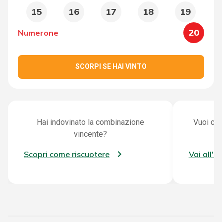
15
16
17
18
19
20
Numerone
SCORPI SE HAI VINTO
Hai indovinato la combinazione
Vuoi con
vincente?
Scopri come riscuotere
Vai all'a