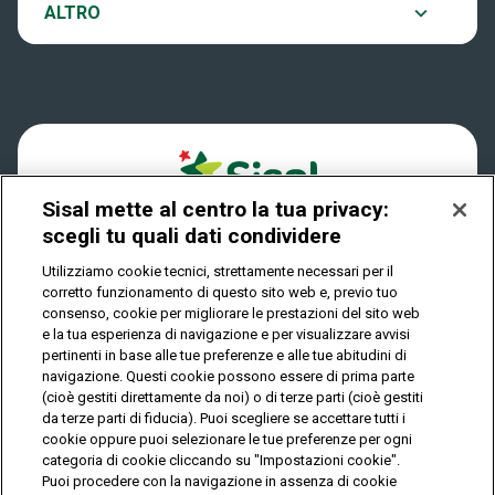
Notifiche
ALTRO
Dove si gioca
Win for Life
Accessibilità
Quanto si vince
Play Your Date
Cookies
Come riscuotere
Sisal mette al centro la tua privacy:
Privacy
scegli tu quali dati condividere
Utilizziamo cookie tecnici, strettamente necessari per il
corretto funzionamento di questo sito web e, previo tuo
IL GIOCO È VIETATO AI MINORI E PUÒ CAUSARE
consenso, cookie per migliorare le prestazioni del sito web
DIPENDENZA PATOLOGICA
e la tua esperienza di navigazione e per visualizzare avvisi
pertinenti in base alle tue preferenze e alle tue abitudini di
navigazione. Questi cookie possono essere di prima parte
(cioè gestiti direttamente da noi) o di terze parti (cioè gestiti
© Copyright Sisal Italia S.p.A. - P.I. 02433760135
da terze parti di fiducia). Puoi scegliere se accettare tutti i
Mappa
cookie oppure puoi selezionare le tue preferenze per ogni
Privacy
Cookies
del
categoria di cookie cliccando su "Impostazioni cookie".
sito
Puoi procedere con la navigazione in assenza di cookie