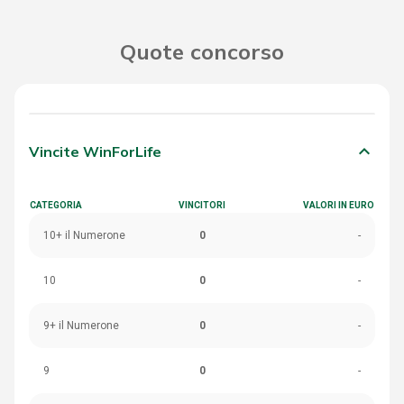
Quote concorso
keyboard_arrow_down
Vincite WinForLife
CATEGORIA
VINCITORI
VALORI IN EURO
10+ il Numerone
0
-
10
0
-
9+ il Numerone
0
-
9
0
-