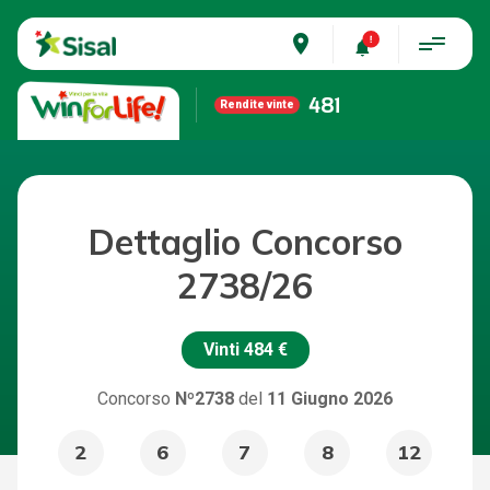
place
481
Rendite vinte
Dettaglio Concorso
2738/26
Vinti
484 €
Concorso
Nº2738
del
11 Giugno 2026
2
6
7
8
12