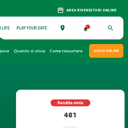
storefront
AREA RIVENDITORI ONLINE
place
search
 LIFE
PLAY YOUR DATE
gioca
Come riscuotere
Quanto si vince
GIOCA ONLINE
Rendite vinte
481