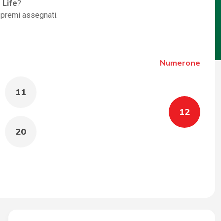
 Life
?
i premi assegnati.
Numerone
11
12
20