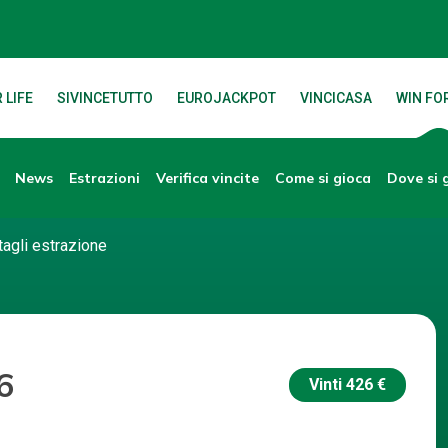
 LIFE
SIVINCETUTTO
EUROJACKPOT
VINCICASA
WIN FOR
News
Verifica vincite
Dove si 
Estrazioni
Come si gioca
tagli estrazione
6
Vinti
426 €