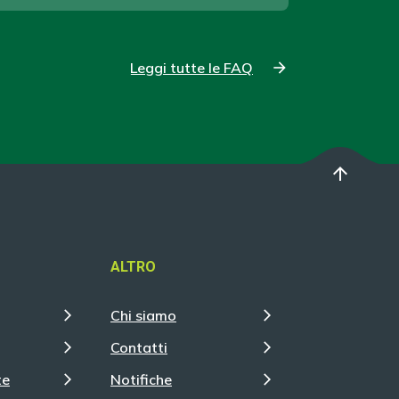
Leggi tutte le FAQ
arrow_upward
ALTRO
Chi siamo
Contatti
te
Notifiche