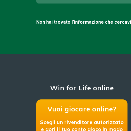
Non hai trovato l’informazione che cercav
Win for Life online
Vuoi giocare online?
Scegli un rivenditore autorizzato
e apri il tuo conto gioco in modo