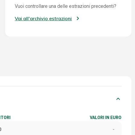
Vuoi controllare una delle estrazioni precedenti?
Vai all'archivio estrazioni
keyboard_arrow_down
ITORI
VALORI IN EURO
0
-