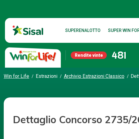
SUPERENALOTTO
SUPER WIN FOR
481
Rendite vinte
Win for Life
Estrazioni
Archivio Estrazioni Classico
Det
Dettaglio Concorso 2735/2