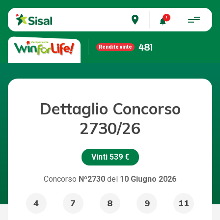
place
481
Rendite vinte
Dettaglio Concorso
2730/26
Vinti
539 €
Concorso
Nº2730
del
10 Giugno 2026
4
7
8
9
11