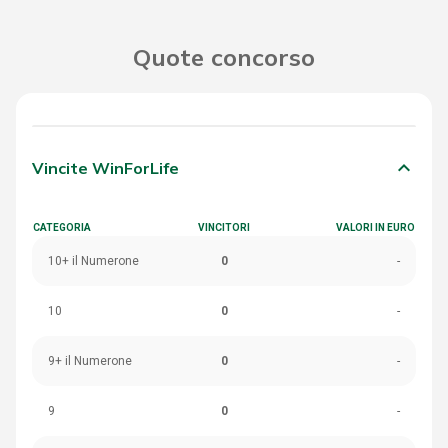
Quote concorso
keyboard_arrow_down
Vincite WinForLife
CATEGORIA
VINCITORI
VALORI IN EURO
10+ il Numerone
0
-
10
0
-
9+ il Numerone
0
-
9
0
-