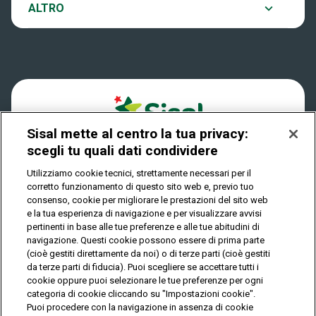
Notifiche
ALTRO
Dove si gioca
Win for Life
Accessibilità
Quanto si vince
Play Your Date
Cookies
Come riscuotere
Sisal mette al centro la tua privacy:
Privacy
scegli tu quali dati condividere
Utilizziamo cookie tecnici, strettamente necessari per il
corretto funzionamento di questo sito web e, previo tuo
IL GIOCO È VIETATO AI MINORI E PUÒ CAUSARE
consenso, cookie per migliorare le prestazioni del sito web
DIPENDENZA PATOLOGICA
e la tua esperienza di navigazione e per visualizzare avvisi
pertinenti in base alle tue preferenze e alle tue abitudini di
navigazione. Questi cookie possono essere di prima parte
(cioè gestiti direttamente da noi) o di terze parti (cioè gestiti
© Copyright Sisal Italia S.p.A. - P.I. 02433760135
da terze parti di fiducia). Puoi scegliere se accettare tutti i
Mappa
cookie oppure puoi selezionare le tue preferenze per ogni
Privacy
Cookies
del
categoria di cookie cliccando su "Impostazioni cookie".
sito
Puoi procedere con la navigazione in assenza di cookie