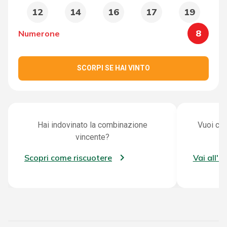
12
14
16
17
19
8
Numerone
SCORPI SE HAI VINTO
Hai indovinato la combinazione
Vuoi con
vincente?
Scopri come riscuotere
Vai all'a