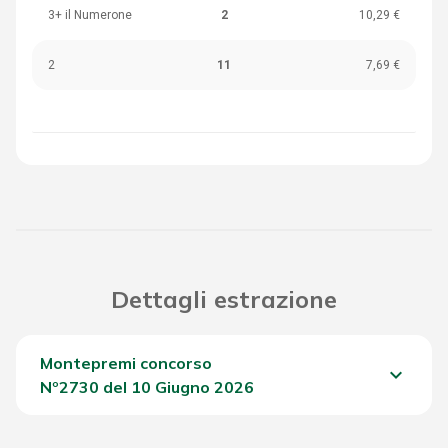
3+ il Numerone
2
10,29 €
2
11
7,69 €
Dettagli estrazione
Montepremi concorso
keyboard_arrow_down
Nº2730 del 10 Giugno 2026
Del Concorso
972,40 €