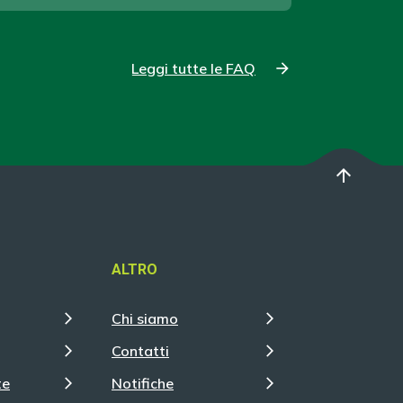
Leggi tutte le FAQ
arrow_upward
ALTRO
Chi siamo
Contatti
te
Notifiche