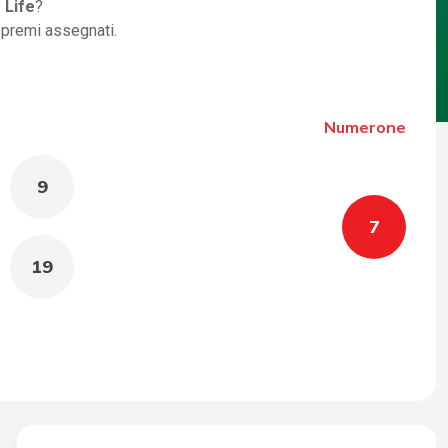
 Life
?
i premi assegnati.
Numerone
9
7
19