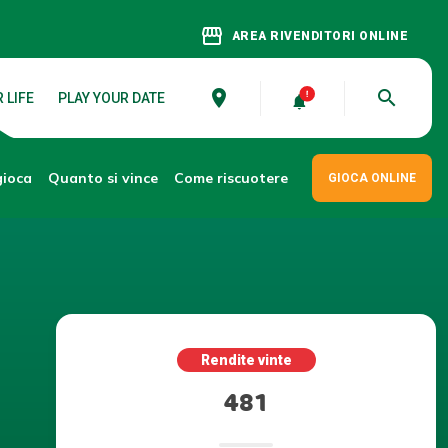
storefront
AREA RIVENDITORI ONLINE
place
search
 LIFE
PLAY YOUR DATE
gioca
Come riscuotere
Quanto si vince
GIOCA ONLINE
Rendite vinte
481