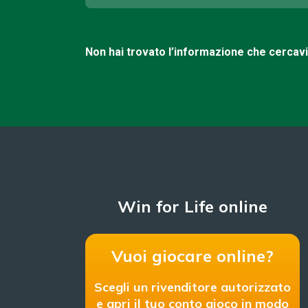
Non hai trovato l’informazione che cercav
Win for Life online
Vuoi giocare online?
Scegli un rivenditore autorizzato
e apri il tuo conto gioco in modo