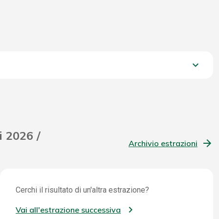
keyboard_arrow_down
1.938,95 €
i 2026 /
Archivio estrazioni
Cerchi il risultato di un'altra estrazione?
Vai all'estrazione successiva