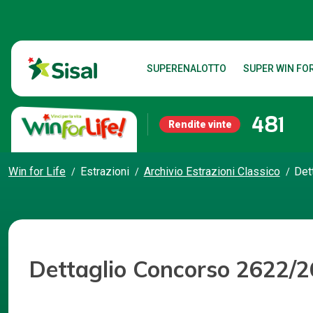
SUPERENALOTTO
SUPER WIN FOR
481
Rendite vinte
Win for Life
Estrazioni
Archivio Estrazioni Classico
Det
Dettaglio Concorso 2622/2