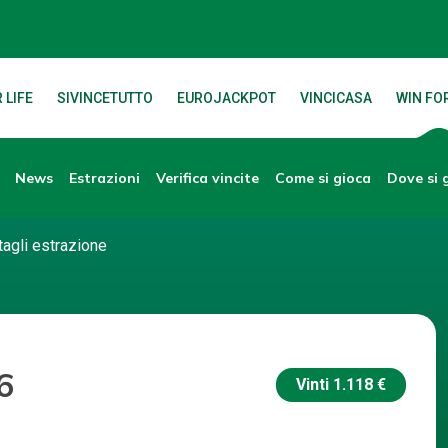
 LIFE
SIVINCETUTTO
EUROJACKPOT
VINCICASA
WIN FOR
News
Verifica vincite
Dove si 
Estrazioni
Come si gioca
tagli estrazione
6
Vinti
1.118 €