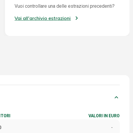
Vuoi controllare una delle estrazioni precedenti?
Vai all'archivio estrazioni
keyboard_arrow_down
ITORI
VALORI IN EURO
0
-