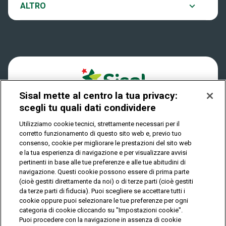
Notifiche
ALTRO
Dove si gioca
Win for Life
Accessibilità
Quanto si vince
Play Your Date
Cookies
Come riscuotere
Sisal mette al centro la tua privacy:
Privacy
scegli tu quali dati condividere
Utilizziamo cookie tecnici, strettamente necessari per il
corretto funzionamento di questo sito web e, previo tuo
IL GIOCO È VIETATO AI MINORI E PUÒ CAUSARE
consenso, cookie per migliorare le prestazioni del sito web
DIPENDENZA PATOLOGICA
e la tua esperienza di navigazione e per visualizzare avvisi
pertinenti in base alle tue preferenze e alle tue abitudini di
navigazione. Questi cookie possono essere di prima parte
(cioè gestiti direttamente da noi) o di terze parti (cioè gestiti
© Copyright Sisal Italia S.p.A. - P.I. 02433760135
da terze parti di fiducia). Puoi scegliere se accettare tutti i
Mappa
cookie oppure puoi selezionare le tue preferenze per ogni
Privacy
Cookies
del
categoria di cookie cliccando su "Impostazioni cookie".
sito
Puoi procedere con la navigazione in assenza di cookie