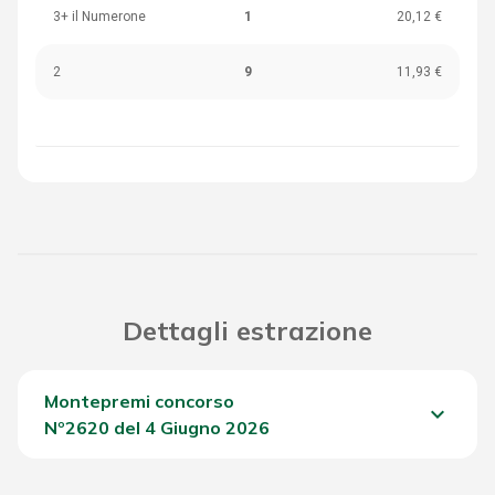
3+ il Numerone
1
20,12 €
2
9
11,93 €
Dettagli estrazione
Montepremi concorso
keyboard_arrow_down
Nº2620 del 4 Giugno 2026
Del Concorso
1.162,20 €