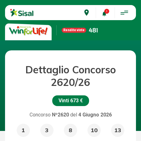
place
481
Rendite vinte
Dettaglio Concorso
2620/26
Vinti
673 €
Concorso
Nº2620
del
4 Giugno 2026
1
3
8
10
13