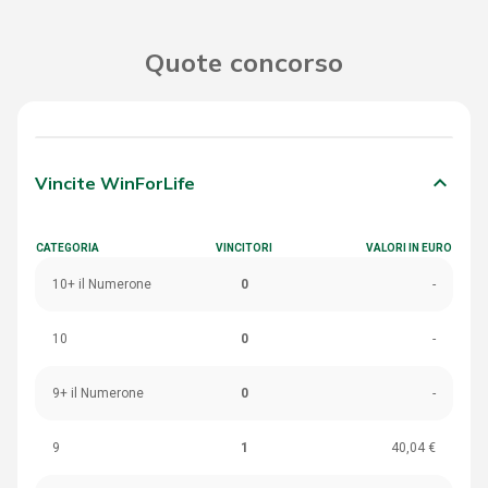
Quote concorso
keyboard_arrow_down
Vincite WinForLife
CATEGORIA
VINCITORI
VALORI IN EURO
10+ il Numerone
0
-
10
0
-
9+ il Numerone
0
-
9
1
40,04 €