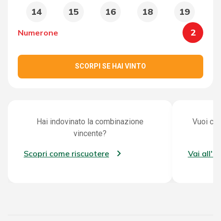
14
15
16
18
19
2
Numerone
SCORPI SE HAI VINTO
Hai indovinato la combinazione
Vuoi con
vincente?
Scopri come riscuotere
Vai all'a