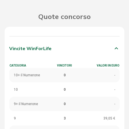
Quote concorso
keyboard_arrow_down
Vincite WinForLife
CATEGORIA
VINCITORI
VALORI IN EURO
10+ il Numerone
0
-
10
0
-
9+ il Numerone
0
-
9
3
39,05 €