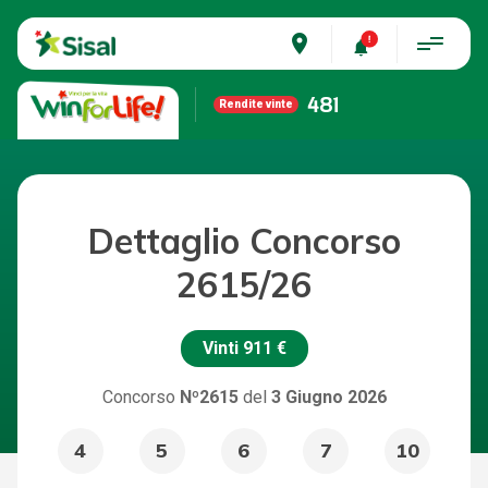
place
481
Rendite vinte
Dettaglio Concorso
2615/26
Vinti
911 €
Concorso
Nº2615
del
3 Giugno 2026
4
5
6
7
10