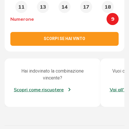
11
13
14
17
18
9
Numerone
SCORPI SE HAI VINTO
Hai indovinato la combinazione
Vuoi con
vincente?
Scopri come riscuotere
Vai all'a