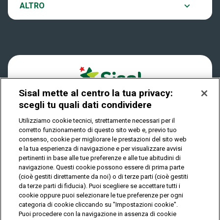
Notifiche
ALTRO
Dove si gioca
Win for Life
Accessibilità
Quanto si vince
Play Your Date
Cookies
Come riscuotere
Sisal mette al centro la tua privacy:
Privacy
scegli tu quali dati condividere
Utilizziamo cookie tecnici, strettamente necessari per il
corretto funzionamento di questo sito web e, previo tuo
IL GIOCO È VIETATO AI MINORI E PUÒ CAUSARE
consenso, cookie per migliorare le prestazioni del sito web
DIPENDENZA PATOLOGICA
e la tua esperienza di navigazione e per visualizzare avvisi
pertinenti in base alle tue preferenze e alle tue abitudini di
navigazione. Questi cookie possono essere di prima parte
(cioè gestiti direttamente da noi) o di terze parti (cioè gestiti
© Copyright Sisal Italia S.p.A. - P.I. 02433760135
da terze parti di fiducia). Puoi scegliere se accettare tutti i
Mappa
cookie oppure puoi selezionare le tue preferenze per ogni
Privacy
Cookies
del
categoria di cookie cliccando su "Impostazioni cookie".
sito
Puoi procedere con la navigazione in assenza di cookie