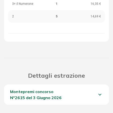
3+ il Numerone
1
16,35 €
2
5
14,69 €
Dettagli estrazione
Montepremi concorso
keyboard_arrow_down
Nº2615 del 3 Giugno 2026
Del Concorso
1.626,30 €