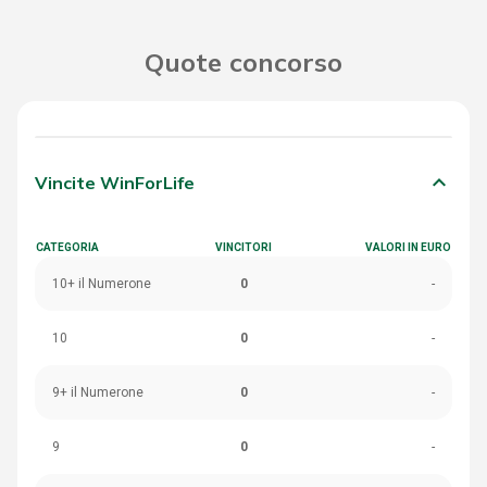
Quote concorso
keyboard_arrow_down
Vincite WinForLife
CATEGORIA
VINCITORI
VALORI IN EURO
10+ il Numerone
0
-
10
0
-
9+ il Numerone
0
-
9
0
-