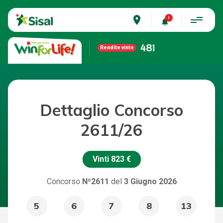
place
481
Rendite vinte
Dettaglio Concorso
2611/26
Vinti
823 €
Concorso
Nº2611
del
3 Giugno 2026
5
6
7
8
13