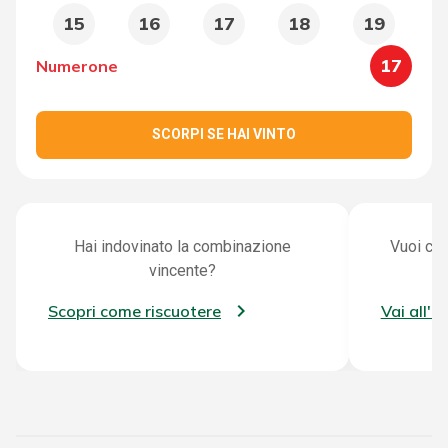
15
16
17
18
19
17
Numerone
SCORPI SE HAI VINTO
Hai indovinato la combinazione
Vuoi con
vincente?
Scopri come riscuotere
Vai all'a