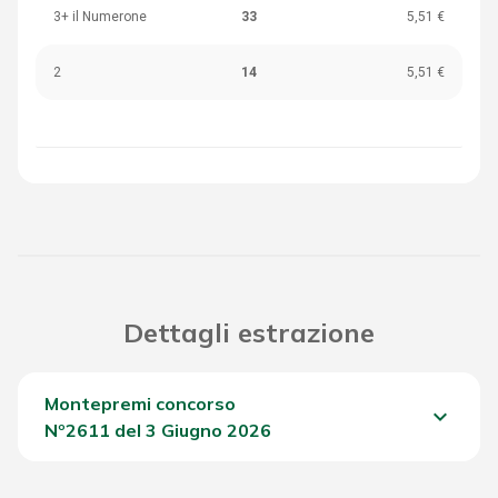
3+ il Numerone
33
5,51 €
2
14
5,51 €
Dettagli estrazione
Montepremi concorso
keyboard_arrow_down
Nº2611 del 3 Giugno 2026
Del Concorso
1.456,65 €