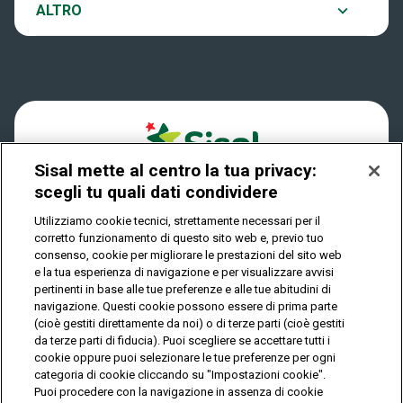
Notifiche
ALTRO
Dove si gioca
Win for Life
Accessibilità
Quanto si vince
Play Your Date
Cookies
Come riscuotere
Sisal mette al centro la tua privacy:
Privacy
scegli tu quali dati condividere
Utilizziamo cookie tecnici, strettamente necessari per il
corretto funzionamento di questo sito web e, previo tuo
IL GIOCO È VIETATO AI MINORI E PUÒ CAUSARE
consenso, cookie per migliorare le prestazioni del sito web
DIPENDENZA PATOLOGICA
e la tua esperienza di navigazione e per visualizzare avvisi
pertinenti in base alle tue preferenze e alle tue abitudini di
navigazione. Questi cookie possono essere di prima parte
(cioè gestiti direttamente da noi) o di terze parti (cioè gestiti
© Copyright Sisal Italia S.p.A. - P.I. 02433760135
da terze parti di fiducia). Puoi scegliere se accettare tutti i
Mappa
cookie oppure puoi selezionare le tue preferenze per ogni
Privacy
Cookies
del
categoria di cookie cliccando su "Impostazioni cookie".
sito
Puoi procedere con la navigazione in assenza di cookie