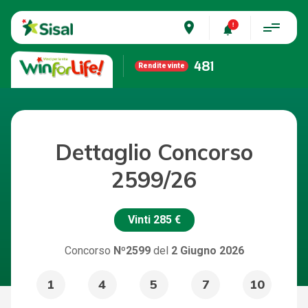
place
481
Rendite vinte
Dettaglio Concorso
2599/26
Vinti
285 €
Concorso
Nº2599
del
2 Giugno 2026
1
4
5
7
10