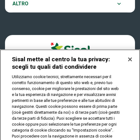
Notifiche
ALTRO
Dove si gioca
Win for Life
Accessibilità
Quanto si vince
Play Your Date
Cookies
Come riscuotere
Sisal mette al centro la tua privacy:
Privacy
scegli tu quali dati condividere
Utilizziamo cookie tecnici, strettamente necessari per il
corretto funzionamento di questo sito web e, previo tuo
IL GIOCO È VIETATO AI MINORI E PUÒ CAUSARE
consenso, cookie per migliorare le prestazioni del sito web
DIPENDENZA PATOLOGICA
e la tua esperienza di navigazione e per visualizzare avvisi
pertinenti in base alle tue preferenze e alle tue abitudini di
navigazione. Questi cookie possono essere di prima parte
(cioè gestiti direttamente da noi) o di terze parti (cioè gestiti
© Copyright Sisal Italia S.p.A. - P.I. 02433760135
da terze parti di fiducia). Puoi scegliere se accettare tutti i
Mappa
cookie oppure puoi selezionare le tue preferenze per ogni
Privacy
Cookies
del
categoria di cookie cliccando su "Impostazioni cookie".
sito
Puoi procedere con la navigazione in assenza di cookie