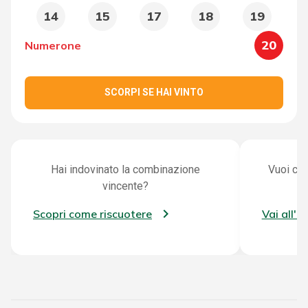
14
15
17
18
19
20
Numerone
SCORPI SE HAI VINTO
Hai indovinato la combinazione
Vuoi con
vincente?
Scopri come riscuotere
Vai all'a