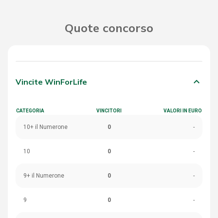
Quote concorso
keyboard_arrow_down
Vincite WinForLife
CATEGORIA
VINCITORI
VALORI IN EURO
10+ il Numerone
0
-
10
0
-
9+ il Numerone
0
-
9
0
-