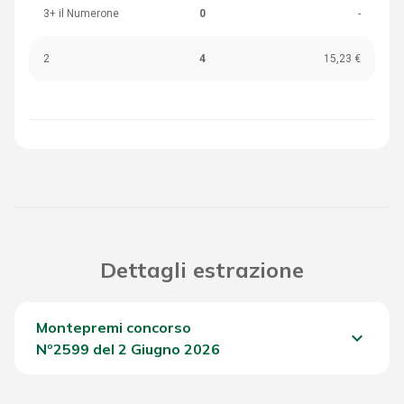
3+ il Numerone
0
-
2
4
15,23 €
Dettagli estrazione
Montepremi concorso
keyboard_arrow_down
Nº2599 del 2 Giugno 2026
Del Concorso
520,00 €