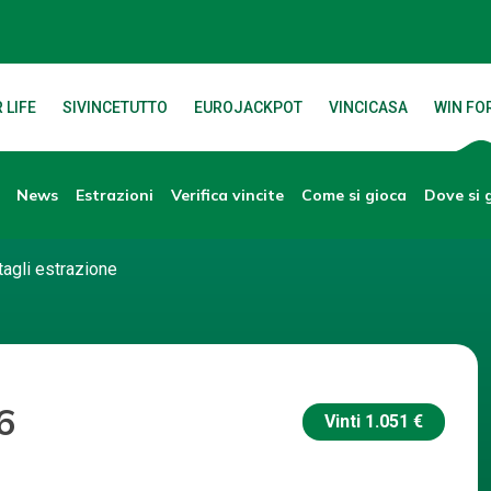
 LIFE
SIVINCETUTTO
EUROJACKPOT
VINCICASA
WIN FOR
News
Verifica vincite
Dove si 
Estrazioni
Come si gioca
tagli estrazione
6
Vinti
1.051 €