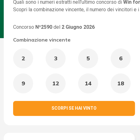
Quali sono i numeri estratti nell'ultimo concorso di
Win for
Scopri la combinazione vincente, il numero dei vincitori e 
Concorso
Nº2590
del
2 Giugno 2026
Combinazione vincente
2
3
5
6
9
12
14
18
SCORPI SE HAI VINTO