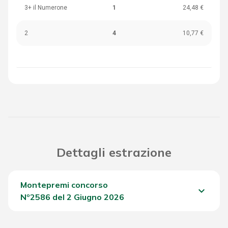
3+ il Numerone
1
24,48 €
2
4
10,77 €
Dettagli estrazione
Montepremi concorso
keyboard_arrow_down
Nº2586 del 2 Giugno 2026
Del Concorso
754,65 €