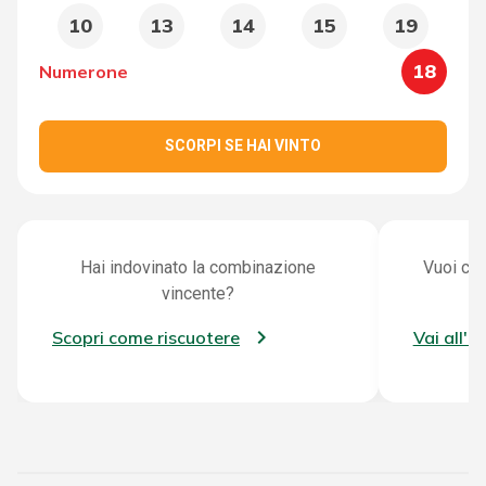
10
13
14
15
19
18
Numerone
SCORPI SE HAI VINTO
Hai indovinato la combinazione
Vuoi con
vincente?
Scopri come riscuotere
Vai all'a