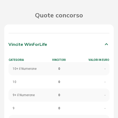
Quote concorso
keyboard_arrow_down
Vincite WinForLife
CATEGORIA
VINCITORI
VALORI IN EURO
10+ il Numerone
0
-
10
0
-
9+ il Numerone
0
-
9
0
-