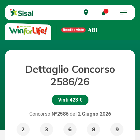
place
481
Rendite vinte
Dettaglio Concorso
2586/26
Vinti
423 €
Concorso
Nº2586
del
2 Giugno 2026
2
3
6
8
9