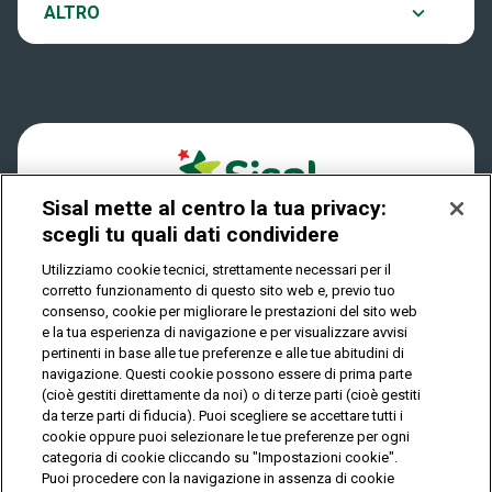
Notifiche
ALTRO
Dove si gioca
Win for Life
Accessibilità
Quanto si vince
Play Your Date
Cookies
Come riscuotere
Sisal mette al centro la tua privacy:
Privacy
scegli tu quali dati condividere
Utilizziamo cookie tecnici, strettamente necessari per il
corretto funzionamento di questo sito web e, previo tuo
IL GIOCO È VIETATO AI MINORI E PUÒ CAUSARE
consenso, cookie per migliorare le prestazioni del sito web
DIPENDENZA PATOLOGICA
e la tua esperienza di navigazione e per visualizzare avvisi
pertinenti in base alle tue preferenze e alle tue abitudini di
navigazione. Questi cookie possono essere di prima parte
(cioè gestiti direttamente da noi) o di terze parti (cioè gestiti
© Copyright Sisal Italia S.p.A. - P.I. 02433760135
da terze parti di fiducia). Puoi scegliere se accettare tutti i
Mappa
cookie oppure puoi selezionare le tue preferenze per ogni
Privacy
Cookies
del
categoria di cookie cliccando su "Impostazioni cookie".
sito
Puoi procedere con la navigazione in assenza di cookie