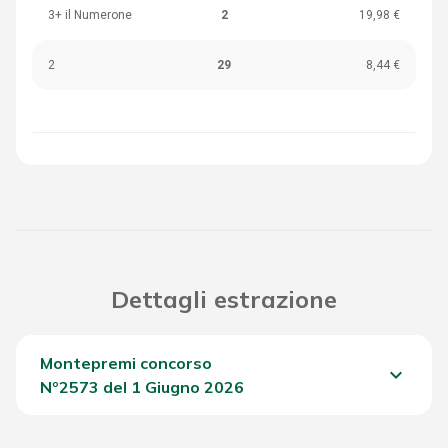
3+ il Numerone
2
19,98 €
2
29
8,44 €
Dettagli estrazione
Montepremi concorso
keyboard_arrow_down
Nº2573 del 1 Giugno 2026
Del Concorso
2.434,90 €