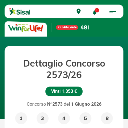
place
481
Rendite vinte
Dettaglio Concorso
2573/26
Vinti
1.353 €
Concorso
Nº2573
del
1 Giugno 2026
1
3
4
5
8