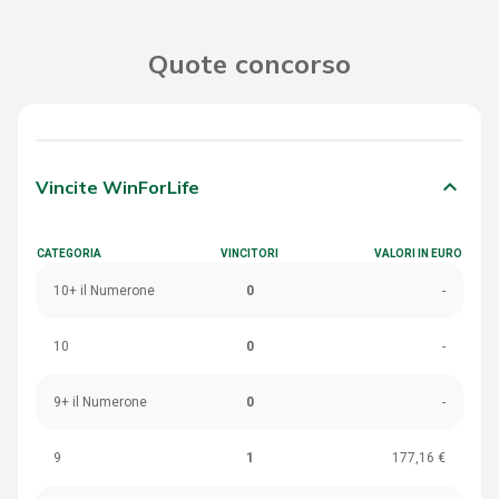
Quote concorso
keyboard_arrow_down
Vincite WinForLife
CATEGORIA
VINCITORI
VALORI IN EURO
10+ il Numerone
0
-
10
0
-
9+ il Numerone
0
-
9
1
177,16 €