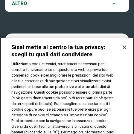
Notifiche
ALTRO
Dove si gioca
Win for Life
Accessibilità
Quanto si vince
Play Your Date
Cookies
Sisal mette al centro la tua privacy:
Come riscuotere
scegli tu quali dati condividere
Privacy
Utilizziamo cookie tecnici, strettamente necessari per il
corretto funzionamento di questo sito web e, previo tuo
consenso, cookie per migliorare le prestazioni del sito web
e la tua esperienza di navigazione e per visualizzare avvisi
IL GIOCO È VIETATO AI MINORI E PUÒ CAUSARE
pertinenti in base alle tue preferenze e alle tue abitudini di
DIPENDENZA PATOLOGICA
navigazione. Questi cookie possono essere di prima parte
(cioè gestiti direttamente da noi) o di terze parti (cioè gestiti
da terze parti di fiducia). Puoi scegliere se accettare tutti i
© Copyright Sisal Italia S.p.A. - P.I. 02433760135
cookie oppure puoi selezionare le tue preferenze per ogni
categoria di cookie cliccando su "Impostazioni cookie".
Mappa
Puoi procedere con la navigazione in assenza di cookie
Privacy
Cookies
del
diversi da quelli tecnici, attraverso la chiusura di questo
sito
banner (cliccando sulla “X”). Per maggiori informazioni puoi