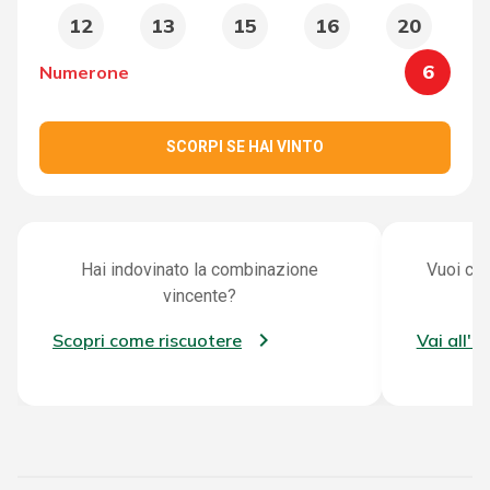
12
13
15
16
20
6
Numerone
SCORPI SE HAI VINTO
Hai indovinato la combinazione
Vuoi con
vincente?
Scopri come riscuotere
Vai all'a