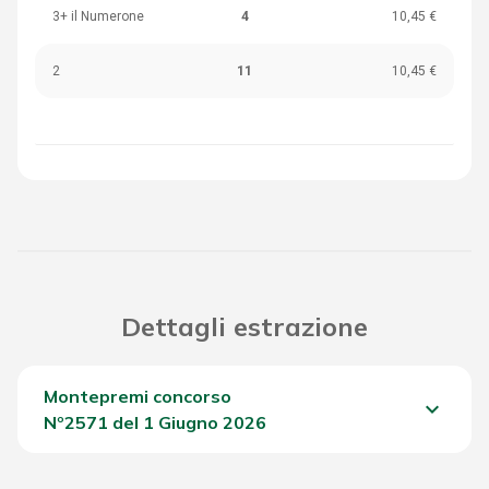
3+ il Numerone
4
10,45 €
2
11
10,45 €
Dettagli estrazione
Montepremi concorso
keyboard_arrow_down
Nº2571 del 1 Giugno 2026
Del Concorso
2.137,85 €