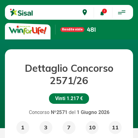
place
481
Rendite vinte
Dettaglio Concorso
2571/26
Vinti
1.217 €
Concorso
Nº2571
del
1 Giugno 2026
1
3
7
10
11