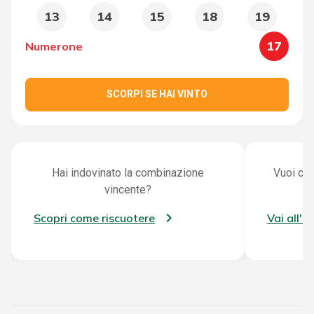
13
14
15
18
19
17
Numerone
SCORPI SE HAI VINTO
Hai indovinato la combinazione
Vuoi con
vincente?
Scopri come riscuotere
Vai all'a