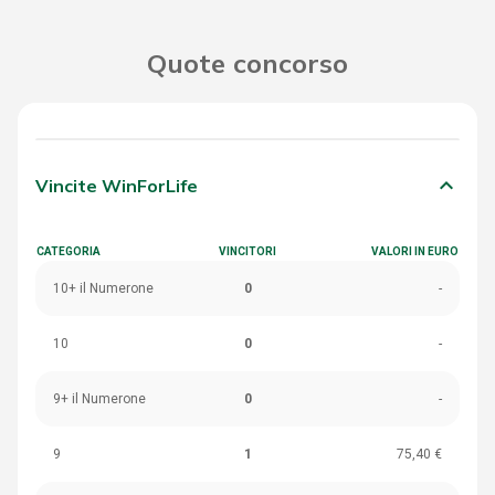
Quote concorso
keyboard_arrow_down
Vincite WinForLife
CATEGORIA
VINCITORI
VALORI IN EURO
10+ il Numerone
0
-
10
0
-
9+ il Numerone
0
-
9
1
75,40 €