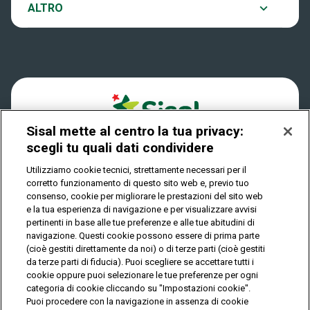
Notifiche
ALTRO
Dove si gioca
Win for Life
Accessibilità
Quanto si vince
Play Your Date
Cookies
Come riscuotere
Sisal mette al centro la tua privacy:
Privacy
scegli tu quali dati condividere
Utilizziamo cookie tecnici, strettamente necessari per il
corretto funzionamento di questo sito web e, previo tuo
IL GIOCO È VIETATO AI MINORI E PUÒ CAUSARE
consenso, cookie per migliorare le prestazioni del sito web
DIPENDENZA PATOLOGICA
e la tua esperienza di navigazione e per visualizzare avvisi
pertinenti in base alle tue preferenze e alle tue abitudini di
navigazione. Questi cookie possono essere di prima parte
(cioè gestiti direttamente da noi) o di terze parti (cioè gestiti
© Copyright Sisal Italia S.p.A. - P.I. 02433760135
da terze parti di fiducia). Puoi scegliere se accettare tutti i
Mappa
cookie oppure puoi selezionare le tue preferenze per ogni
Privacy
Cookies
del
categoria di cookie cliccando su "Impostazioni cookie".
sito
Puoi procedere con la navigazione in assenza di cookie