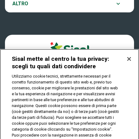
Notifiche
ALTRO
Dove si gioca
Win for Life
Accessibilità
Quanto si vince
Play Your Date
Cookies
Come riscuotere
Sisal mette al centro la tua privacy:
Privacy
scegli tu quali dati condividere
Utilizziamo cookie tecnici, strettamente necessari per il
corretto funzionamento di questo sito web e, previo tuo
IL GIOCO È VIETATO AI MINORI E PUÒ CAUSARE
consenso, cookie per migliorare le prestazioni del sito web
DIPENDENZA PATOLOGICA
e la tua esperienza di navigazione e per visualizzare avvisi
pertinenti in base alle tue preferenze e alle tue abitudini di
navigazione. Questi cookie possono essere di prima parte
(cioè gestiti direttamente da noi) o di terze parti (cioè gestiti
© Copyright Sisal Italia S.p.A. - P.I. 02433760135
da terze parti di fiducia). Puoi scegliere se accettare tutti i
Mappa
cookie oppure puoi selezionare le tue preferenze per ogni
Privacy
Cookies
del
categoria di cookie cliccando su "Impostazioni cookie".
sito
Puoi procedere con la navigazione in assenza di cookie