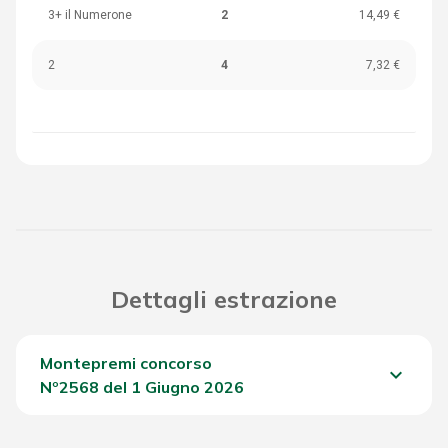
3+ il Numerone
2
14,49 €
2
4
7,32 €
Dettagli estrazione
Montepremi concorso
keyboard_arrow_down
Nº2568 del 1 Giugno 2026
Del Concorso
645,45 €