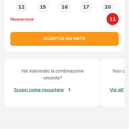
12
15
16
17
20
11
Numerone
SCORPI SE HAI VINTO
Hai indovinato la combinazione
Vuoi con
vincente?
Scopri come riscuotere
Vai all'a