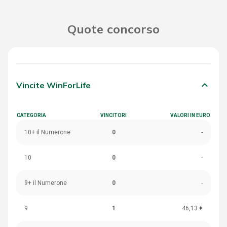
Quote concorso
keyboard_arrow_down
Vincite WinForLife
CATEGORIA
VINCITORI
VALORI IN EURO
10+ il Numerone
0
-
10
0
-
9+ il Numerone
0
-
9
1
46,13 €