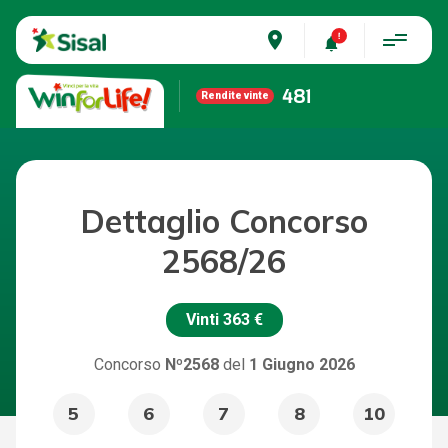
place
481
Rendite vinte
Dettaglio Concorso
2568/26
Vinti
363 €
Concorso
Nº2568
del
1 Giugno 2026
5
6
7
8
10