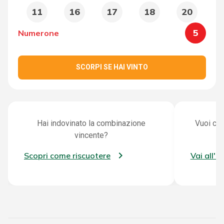
11
16
17
18
20
5
Numerone
SCORPI SE HAI VINTO
Hai indovinato la combinazione
Vuoi con
vincente?
Scopri come riscuotere
Vai all'a