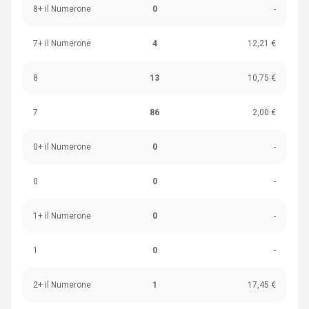
8+ il Numerone
0
-
7+ il Numerone
4
12,21 €
8
13
10,75 €
7
86
2,00 €
0+ il Numerone
0
-
0
0
-
1+ il Numerone
0
-
1
0
-
2+ il Numerone
1
17,45 €