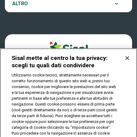
Notifiche
ALTRO
Dove si gioca
Win for Life
Accessibilità
Quanto si vince
Play Your Date
Cookies
Come riscuotere
Sisal mette al centro la tua privacy:
Privacy
scegli tu quali dati condividere
Utilizziamo cookie tecnici, strettamente necessari per il
corretto funzionamento di questo sito web e, previo tuo
IL GIOCO È VIETATO AI MINORI E PUÒ CAUSARE
consenso, cookie per migliorare le prestazioni del sito web
DIPENDENZA PATOLOGICA
e la tua esperienza di navigazione e per visualizzare avvisi
pertinenti in base alle tue preferenze e alle tue abitudini di
navigazione. Questi cookie possono essere di prima parte
(cioè gestiti direttamente da noi) o di terze parti (cioè gestiti
© Copyright Sisal Italia S.p.A. - P.I. 02433760135
da terze parti di fiducia). Puoi scegliere se accettare tutti i
Mappa
cookie oppure puoi selezionare le tue preferenze per ogni
Privacy
Cookies
del
categoria di cookie cliccando su "Impostazioni cookie".
sito
Puoi procedere con la navigazione in assenza di cookie