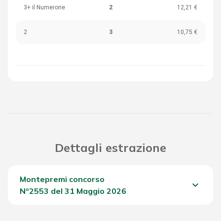
3+ il Numerone
2
12,21 €
2
3
10,75 €
Dettagli estrazione
Montepremi concorso
keyboard_arrow_down
Nº2553 del 31 Maggio 2026
Del Concorso
1.025,70 €