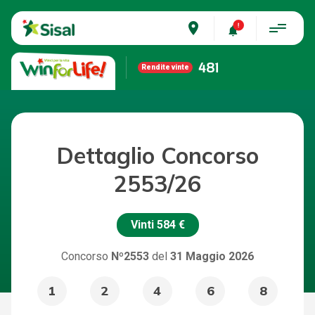
place
481
Rendite vinte
Dettaglio Concorso
2553/26
Vinti
584 €
Concorso
Nº2553
del
31 Maggio 2026
1
2
4
6
8