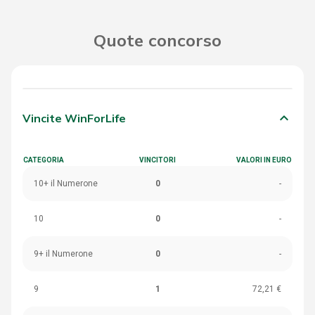
Quote concorso
keyboard_arrow_down
Vincite WinForLife
CATEGORIA
VINCITORI
VALORI IN EURO
10+ il Numerone
0
-
10
0
-
9+ il Numerone
0
-
9
1
72,21 €