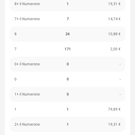
8+ il Numerone
1
19,31 €
7+ il Numerone
7
14,74 €
8
24
10,88 €
7
171
2,00 €
0+ il Numerone
0
-
0
0
-
1+ il Numerone
0
-
1
1
79,89 €
2+ il Numerone
1
19,31 €