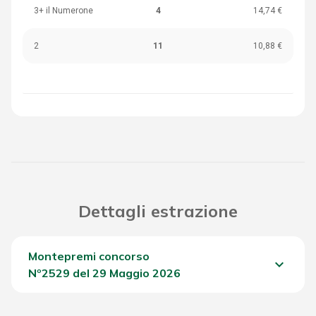
3+ il Numerone
4
14,74 €
2
11
10,88 €
Dettagli estrazione
Montepremi concorso
keyboard_arrow_down
Nº2529 del 29 Maggio 2026
Del Concorso
2.196,35 €