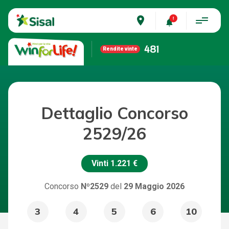
place
481
Rendite vinte
Dettaglio Concorso
2529/26
Vinti
1.221 €
Concorso
Nº2529
del
29 Maggio 2026
3
4
5
6
10