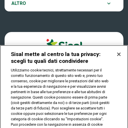
Notifiche
ALTRO
Dove si gioca
Win for Life
Accessibilità
Quanto si vince
Play Your Date
Cookies
Come riscuotere
Sisal mette al centro la tua privacy:
Privacy
scegli tu quali dati condividere
Utilizziamo cookie tecnici, strettamente necessari per il
corretto funzionamento di questo sito web e, previo tuo
IL GIOCO È VIETATO AI MINORI E PUÒ CAUSARE
consenso, cookie per migliorare le prestazioni del sito web
DIPENDENZA PATOLOGICA
e la tua esperienza di navigazione e per visualizzare avvisi
pertinenti in base alle tue preferenze e alle tue abitudini di
navigazione. Questi cookie possono essere di prima parte
(cioè gestiti direttamente da noi) o di terze parti (cioè gestiti
© Copyright Sisal Italia S.p.A. - P.I. 02433760135
da terze parti di fiducia). Puoi scegliere se accettare tutti i
Mappa
cookie oppure puoi selezionare le tue preferenze per ogni
Privacy
Cookies
del
categoria di cookie cliccando su "Impostazioni cookie".
sito
Puoi procedere con la navigazione in assenza di cookie