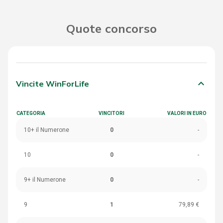
Quote concorso
keyboard_arrow_down
Vincite WinForLife
CATEGORIA
VINCITORI
VALORI IN EURO
10+ il Numerone
0
-
10
0
-
9+ il Numerone
0
-
9
1
79,89 €