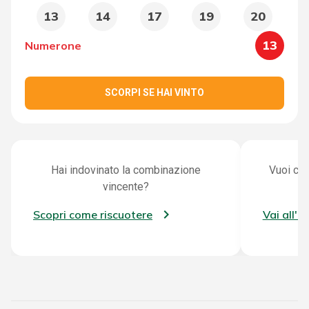
13
14
17
19
20
13
Numerone
SCORPI SE HAI VINTO
Hai indovinato la combinazione
Vuoi con
vincente?
Scopri come riscuotere
Vai all'a