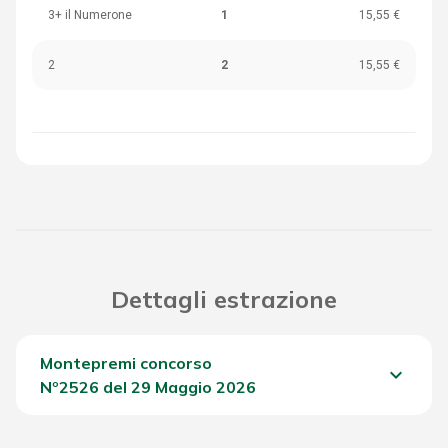
3+ il Numerone
1
15,55 €
2
2
15,55 €
Dettagli estrazione
Montepremi concorso
keyboard_arrow_down
Nº2526 del 29 Maggio 2026
Del Concorso
1.173,90 €