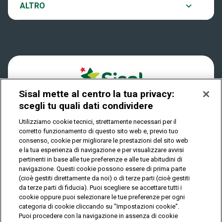
Notifiche
ALTRO
Dove si gioca
Win for Life
Accessibilità
Quanto si vince
Play Your Date
Cookies
Come riscuotere
Sisal mette al centro la tua privacy:
Privacy
scegli tu quali dati condividere
Utilizziamo cookie tecnici, strettamente necessari per il
corretto funzionamento di questo sito web e, previo tuo
IL GIOCO È VIETATO AI MINORI E PUÒ CAUSARE
consenso, cookie per migliorare le prestazioni del sito web
DIPENDENZA PATOLOGICA
e la tua esperienza di navigazione e per visualizzare avvisi
pertinenti in base alle tue preferenze e alle tue abitudini di
navigazione. Questi cookie possono essere di prima parte
(cioè gestiti direttamente da noi) o di terze parti (cioè gestiti
© Copyright Sisal Italia S.p.A. - P.I. 02433760135
da terze parti di fiducia). Puoi scegliere se accettare tutti i
Mappa
cookie oppure puoi selezionare le tue preferenze per ogni
Privacy
Cookies
del
categoria di cookie cliccando su "Impostazioni cookie".
sito
Puoi procedere con la navigazione in assenza di cookie