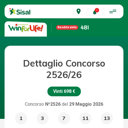
place
481
Rendite vinte
Dettaglio Concorso
2526/26
Vinti
698 €
Concorso
Nº2526
del
29 Maggio 2026
1
3
7
11
13