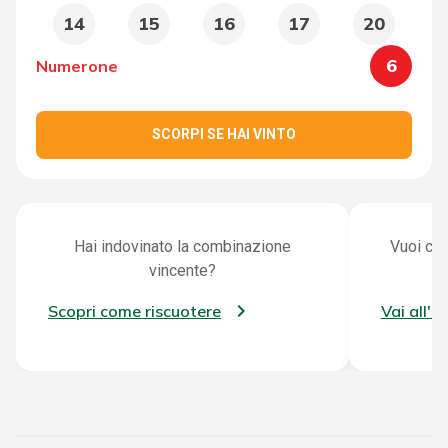
14
15
16
17
20
6
Numerone
SCORPI SE HAI VINTO
Hai indovinato la combinazione
Vuoi con
vincente?
Scopri come riscuotere
Vai all'a