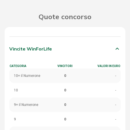
Quote concorso
keyboard_arrow_down
Vincite WinForLife
CATEGORIA
VINCITORI
VALORI IN EURO
10+ il Numerone
0
-
10
0
-
9+ il Numerone
0
-
9
0
-