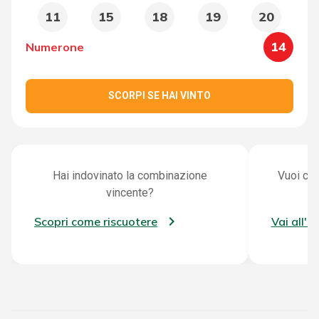
11
15
18
19
20
14
Numerone
SCORPI SE HAI VINTO
Hai indovinato la combinazione
Vuoi con
vincente?
Scopri come riscuotere
Vai all'a