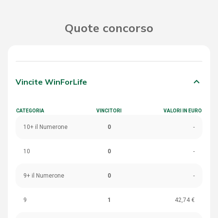
Quote concorso
keyboard_arrow_down
Vincite WinForLife
CATEGORIA
VINCITORI
VALORI IN EURO
10+ il Numerone
0
-
10
0
-
9+ il Numerone
0
-
9
1
42,74 €