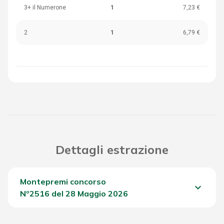
3+ il Numerone
1
7,23 €
2
1
6,79 €
Dettagli estrazione
Montepremi concorso
keyboard_arrow_down
Nº2516 del 28 Maggio 2026
Del Concorso
609,05 €