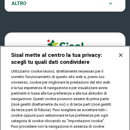
Notifiche
ALTRO
Dove si gioca
Win for Life
Accessibilità
Quanto si vince
Play Your Date
Cookies
Come riscuotere
Sisal mette al centro la tua privacy:
Privacy
scegli tu quali dati condividere
Utilizziamo cookie tecnici, strettamente necessari per il
corretto funzionamento di questo sito web e, previo tuo
IL GIOCO È VIETATO AI MINORI E PUÒ CAUSARE
consenso, cookie per migliorare le prestazioni del sito web
DIPENDENZA PATOLOGICA
e la tua esperienza di navigazione e per visualizzare avvisi
pertinenti in base alle tue preferenze e alle tue abitudini di
navigazione. Questi cookie possono essere di prima parte
(cioè gestiti direttamente da noi) o di terze parti (cioè gestiti
© Copyright Sisal Italia S.p.A. - P.I. 02433760135
da terze parti di fiducia). Puoi scegliere se accettare tutti i
Mappa
cookie oppure puoi selezionare le tue preferenze per ogni
Privacy
Cookies
del
categoria di cookie cliccando su "Impostazioni cookie".
sito
Puoi procedere con la navigazione in assenza di cookie