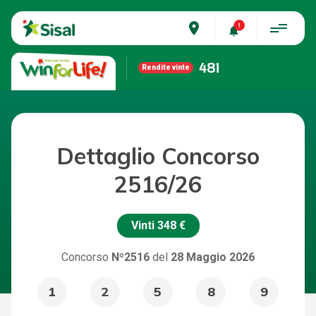
place
481
Rendite vinte
Dettaglio Concorso
2516/26
Vinti
348 €
Concorso
Nº2516
del
28 Maggio 2026
1
2
5
8
9