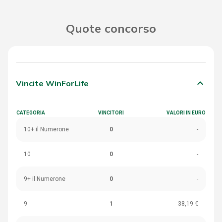
Quote concorso
keyboard_arrow_down
Vincite WinForLife
CATEGORIA
VINCITORI
VALORI IN EURO
10+ il Numerone
0
-
10
0
-
9+ il Numerone
0
-
9
1
38,19 €