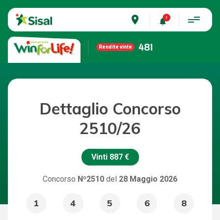
place
481
Rendite vinte
Dettaglio Concorso
2510/26
Vinti
887 €
Concorso
Nº2510
del
28 Maggio 2026
1
4
5
6
8