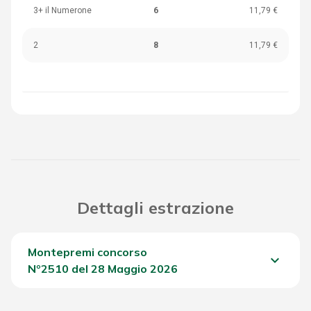
3+ il Numerone
6
11,79 €
2
8
11,79 €
Dettagli estrazione
Montepremi concorso
keyboard_arrow_down
Nº2510 del 28 Maggio 2026
Del Concorso
1.586,65 €