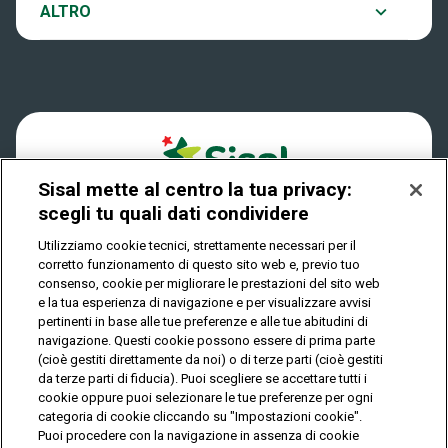
Notifiche
ALTRO
Dove si gioca
Win for Life
Accessibilità
Quanto si vince
Play Your Date
Cookies
Come riscuotere
Sisal mette al centro la tua privacy:
Privacy
scegli tu quali dati condividere
Utilizziamo cookie tecnici, strettamente necessari per il
corretto funzionamento di questo sito web e, previo tuo
IL GIOCO È VIETATO AI MINORI E PUÒ CAUSARE
consenso, cookie per migliorare le prestazioni del sito web
DIPENDENZA PATOLOGICA
e la tua esperienza di navigazione e per visualizzare avvisi
pertinenti in base alle tue preferenze e alle tue abitudini di
navigazione. Questi cookie possono essere di prima parte
(cioè gestiti direttamente da noi) o di terze parti (cioè gestiti
© Copyright Sisal Italia S.p.A. - P.I. 02433760135
da terze parti di fiducia). Puoi scegliere se accettare tutti i
Mappa
cookie oppure puoi selezionare le tue preferenze per ogni
Privacy
Cookies
del
categoria di cookie cliccando su "Impostazioni cookie".
sito
Puoi procedere con la navigazione in assenza di cookie