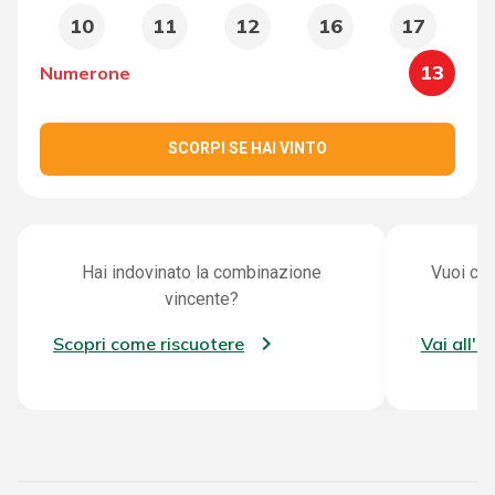
10
11
12
16
17
13
Numerone
SCORPI SE HAI VINTO
Hai indovinato la combinazione
Vuoi con
vincente?
Scopri come riscuotere
Vai all'a