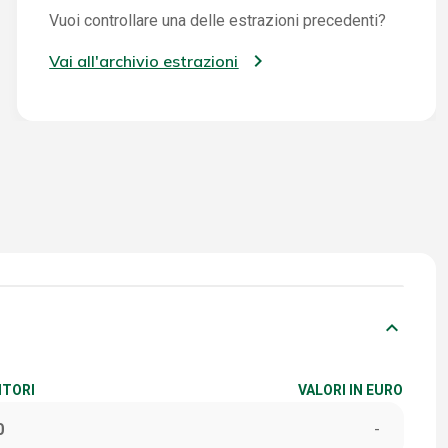
Vuoi controllare una delle estrazioni precedenti?
Vai all'archivio estrazioni
keyboard_arrow_down
ITORI
VALORI IN EURO
0
-