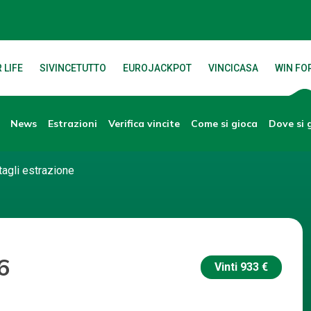
 LIFE
SIVINCETUTTO
EUROJACKPOT
VINCICASA
WIN FOR
News
Verifica vincite
Dove si 
Estrazioni
Come si gioca
tagli estrazione
6
Vinti
933 €