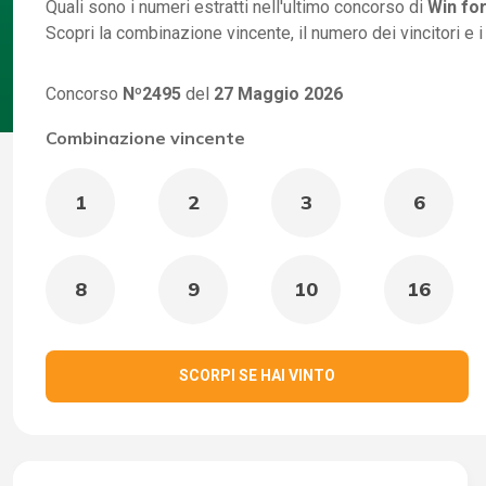
Quali sono i numeri estratti nell'ultimo concorso di
Win for
Scopri la combinazione vincente, il numero dei vincitori e 
Concorso
Nº2495
del
27 Maggio 2026
Combinazione vincente
1
2
3
6
8
9
10
16
SCORPI SE HAI VINTO