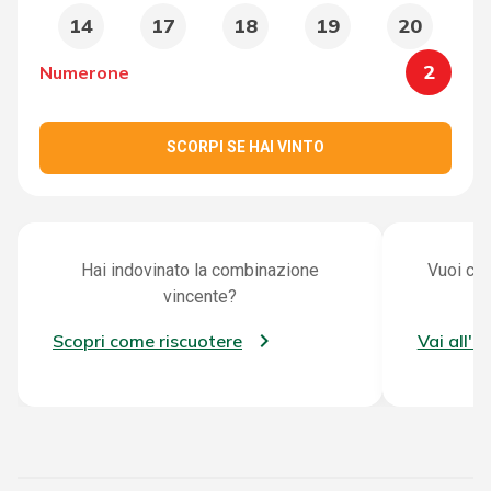
14
17
18
19
20
2
Numerone
SCORPI SE HAI VINTO
Hai indovinato la combinazione
Vuoi con
vincente?
Scopri come riscuotere
Vai all'a