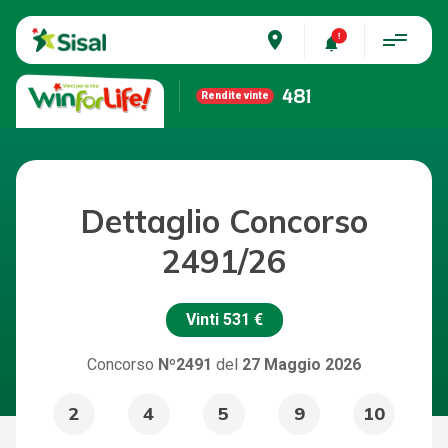
place
481
Rendite vinte
Dettaglio Concorso
2491/26
Vinti
531 €
Concorso
Nº2491
del
27 Maggio 2026
2
4
5
9
10