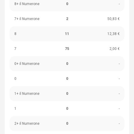
8+ il Numerone
0
-
7+ il Numerone
2
50,83 €
8
11
12,38 €
7
75
2,00 €
0+ il Numerone
0
-
0
0
-
1+ il Numerone
0
-
1
0
-
2+ il Numerone
0
-