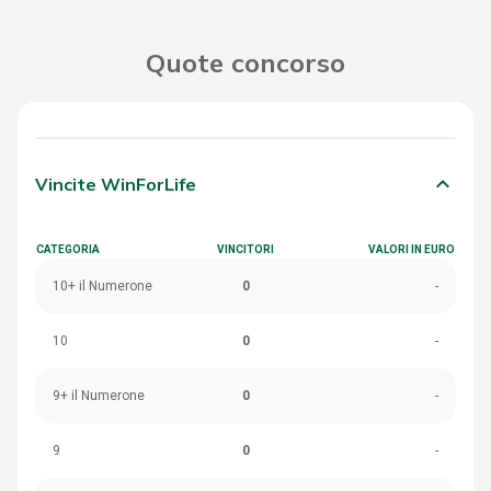
Quote concorso
keyboard_arrow_down
Vincite WinForLife
CATEGORIA
VINCITORI
VALORI IN EURO
10+ il Numerone
0
-
10
0
-
9+ il Numerone
0
-
9
0
-