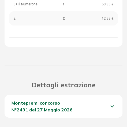
3+ il Numerone
1
50,83 €
2
2
12,38 €
Dettagli estrazione
Montepremi concorso
keyboard_arrow_down
Nº2491 del 27 Maggio 2026
Del Concorso
943,80 €