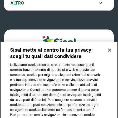
Notifiche
ALTRO
Dove si gioca
Win for Life
Accessibilità
Quanto si vince
Play Your Date
Cookies
Come riscuotere
Sisal mette al centro la tua privacy:
Privacy
scegli tu quali dati condividere
Utilizziamo cookie tecnici, strettamente necessari per il
corretto funzionamento di questo sito web e, previo tuo
IL GIOCO È VIETATO AI MINORI E PUÒ CAUSARE
consenso, cookie per migliorare le prestazioni del sito web
DIPENDENZA PATOLOGICA
e la tua esperienza di navigazione e per visualizzare avvisi
pertinenti in base alle tue preferenze e alle tue abitudini di
navigazione. Questi cookie possono essere di prima parte
(cioè gestiti direttamente da noi) o di terze parti (cioè gestiti
© Copyright Sisal Italia S.p.A. - P.I. 02433760135
da terze parti di fiducia). Puoi scegliere se accettare tutti i
Mappa
cookie oppure puoi selezionare le tue preferenze per ogni
Privacy
Cookies
del
categoria di cookie cliccando su "Impostazioni cookie".
sito
Puoi procedere con la navigazione in assenza di cookie