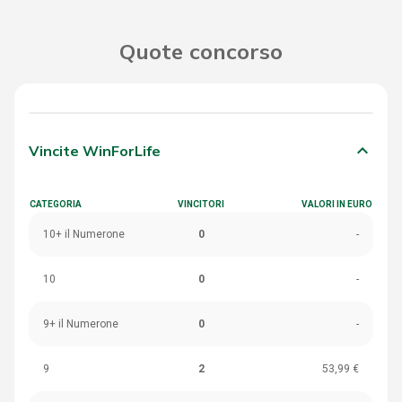
Quote concorso
keyboard_arrow_down
Vincite WinForLife
CATEGORIA
VINCITORI
VALORI IN EURO
10+ il Numerone
0
-
10
0
-
9+ il Numerone
0
-
9
2
53,99 €