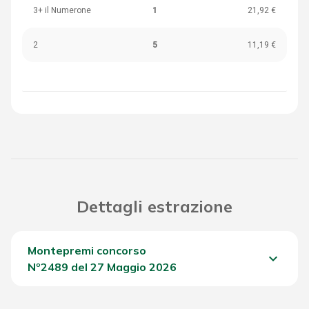
3+ il Numerone
1
21,92 €
2
5
11,19 €
Dettagli estrazione
Montepremi concorso
keyboard_arrow_down
Nº2489 del 27 Maggio 2026
Del Concorso
1.485,90 €