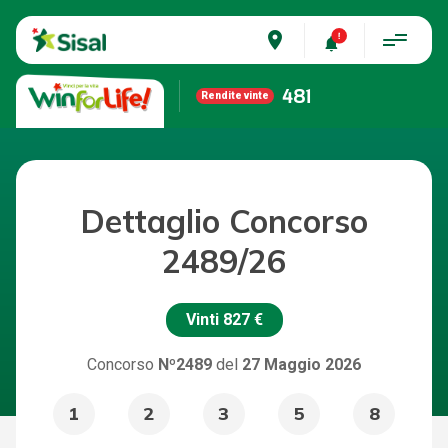
place
481
Rendite vinte
Dettaglio Concorso
2489/26
Vinti
827 €
Concorso
Nº2489
del
27 Maggio 2026
1
2
3
5
8