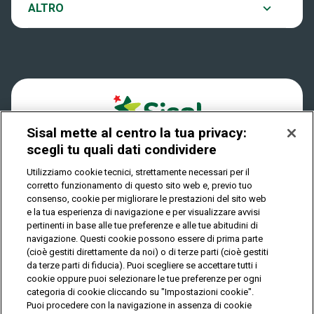
Notifiche
ALTRO
Dove si gioca
Win for Life
Accessibilità
Quanto si vince
Play Your Date
Cookies
Come riscuotere
Sisal mette al centro la tua privacy:
Privacy
scegli tu quali dati condividere
Utilizziamo cookie tecnici, strettamente necessari per il
corretto funzionamento di questo sito web e, previo tuo
IL GIOCO È VIETATO AI MINORI E PUÒ CAUSARE
consenso, cookie per migliorare le prestazioni del sito web
DIPENDENZA PATOLOGICA
e la tua esperienza di navigazione e per visualizzare avvisi
pertinenti in base alle tue preferenze e alle tue abitudini di
navigazione. Questi cookie possono essere di prima parte
(cioè gestiti direttamente da noi) o di terze parti (cioè gestiti
© Copyright Sisal Italia S.p.A. - P.I. 02433760135
da terze parti di fiducia). Puoi scegliere se accettare tutti i
Mappa
cookie oppure puoi selezionare le tue preferenze per ogni
Privacy
Cookies
del
categoria di cookie cliccando su "Impostazioni cookie".
sito
Puoi procedere con la navigazione in assenza di cookie