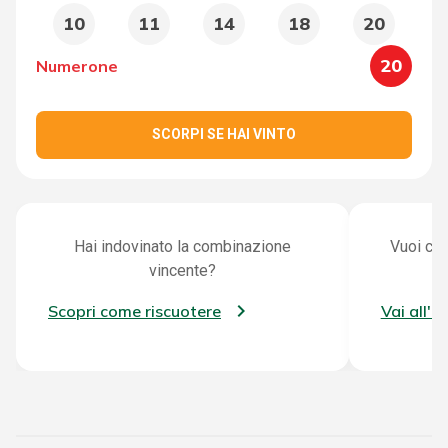
10
11
14
18
20
20
Numerone
SCORPI SE HAI VINTO
Hai indovinato la combinazione
Vuoi con
vincente?
Scopri come riscuotere
Vai all'a