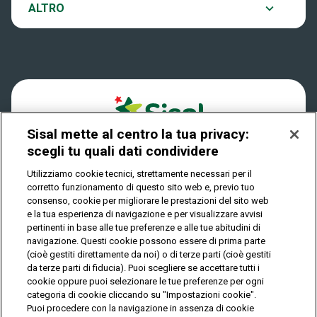
Notifiche
ALTRO
Dove si gioca
Win for Life
Accessibilità
Quanto si vince
Play Your Date
Cookies
Come riscuotere
Sisal mette al centro la tua privacy:
Privacy
scegli tu quali dati condividere
Utilizziamo cookie tecnici, strettamente necessari per il
corretto funzionamento di questo sito web e, previo tuo
IL GIOCO È VIETATO AI MINORI E PUÒ CAUSARE
consenso, cookie per migliorare le prestazioni del sito web
DIPENDENZA PATOLOGICA
e la tua esperienza di navigazione e per visualizzare avvisi
pertinenti in base alle tue preferenze e alle tue abitudini di
navigazione. Questi cookie possono essere di prima parte
(cioè gestiti direttamente da noi) o di terze parti (cioè gestiti
© Copyright Sisal Italia S.p.A. - P.I. 02433760135
da terze parti di fiducia). Puoi scegliere se accettare tutti i
Mappa
cookie oppure puoi selezionare le tue preferenze per ogni
Privacy
Cookies
del
categoria di cookie cliccando su "Impostazioni cookie".
sito
Puoi procedere con la navigazione in assenza di cookie