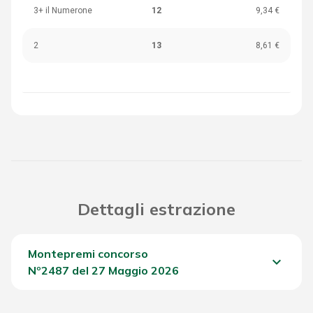
3+ il Numerone
12
9,34 €
2
13
8,61 €
Dettagli estrazione
Montepremi concorso
keyboard_arrow_down
Nº2487 del 27 Maggio 2026
Del Concorso
1.907,10 €