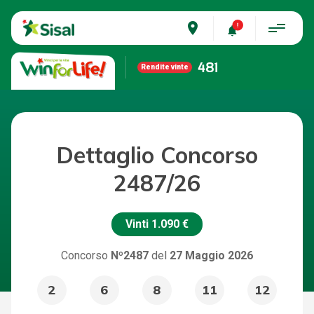
place
481
Rendite vinte
Dettaglio Concorso
2487/26
Vinti
1.090 €
Concorso
Nº2487
del
27 Maggio 2026
2
6
8
11
12