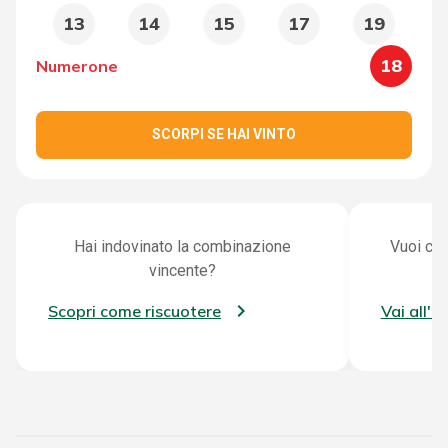
13
14
15
17
19
18
Numerone
SCORPI SE HAI VINTO
Hai indovinato la combinazione
Vuoi con
vincente?
Scopri come riscuotere
Vai all'a