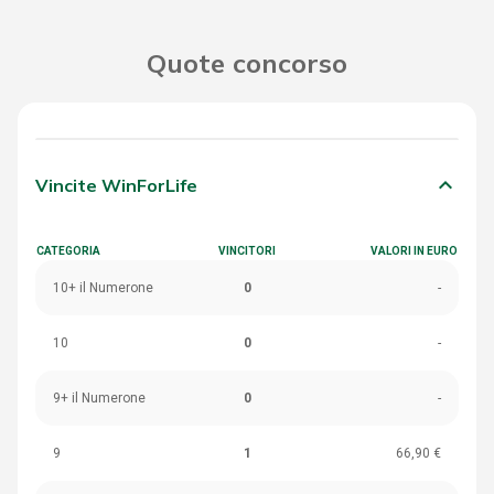
Quote concorso
keyboard_arrow_down
Vincite WinForLife
CATEGORIA
VINCITORI
VALORI IN EURO
10+ il Numerone
0
-
10
0
-
9+ il Numerone
0
-
9
1
66,90 €