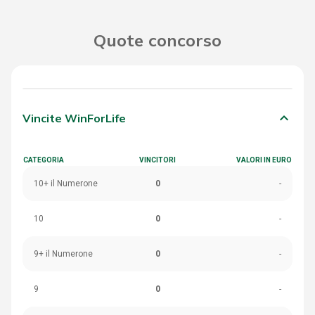
Quote concorso
keyboard_arrow_down
Vincite WinForLife
CATEGORIA
VINCITORI
VALORI IN EURO
10+ il Numerone
0
-
10
0
-
9+ il Numerone
0
-
9
0
-