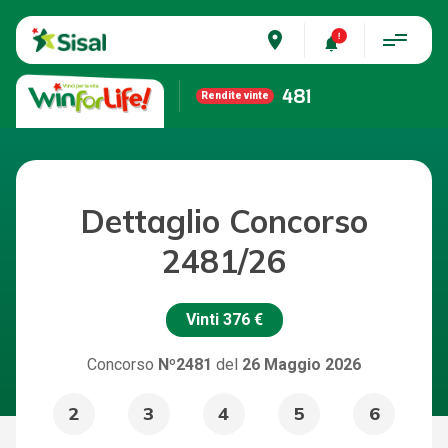
place
481
Rendite vinte
Dettaglio Concorso
2481/26
Vinti
376 €
Concorso
Nº2481
del
26 Maggio 2026
2
3
4
5
6