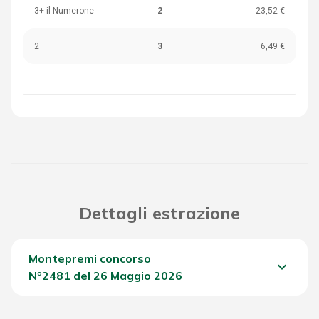
3+ il Numerone
2
23,52 €
2
3
6,49 €
Dettagli estrazione
Montepremi concorso
keyboard_arrow_down
Nº2481 del 26 Maggio 2026
Del Concorso
659,75 €