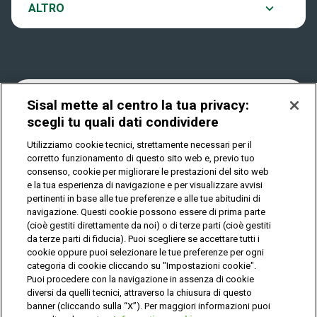
Notifiche
ALTRO
Dove si gioca
Win for Life
Accessibilità
Quanto si vince
Play Your Date
Cookies
Sisal mette al centro la tua privacy:
scegli tu quali dati condividere
Come riscuotere
Utilizziamo cookie tecnici, strettamente necessari per il
Privacy
corretto funzionamento di questo sito web e, previo tuo
consenso, cookie per migliorare le prestazioni del sito web
e la tua esperienza di navigazione e per visualizzare avvisi
pertinenti in base alle tue preferenze e alle tue abitudini di
IL GIOCO È VIETATO AI MINORI E PUÒ CAUSARE
DIPENDENZA PATOLOGICA
navigazione. Questi cookie possono essere di prima parte
(cioè gestiti direttamente da noi) o di terze parti (cioè gestiti
da terze parti di fiducia). Puoi scegliere se accettare tutti i
cookie oppure puoi selezionare le tue preferenze per ogni
© Copyright Sisal Italia S.p.A. - P.I. 02433760135
categoria di cookie cliccando su "Impostazioni cookie".
Mappa
Puoi procedere con la navigazione in assenza di cookie
Privacy
Cookies
del
diversi da quelli tecnici, attraverso la chiusura di questo
sito
banner (cliccando sulla “X”). Per maggiori informazioni puoi