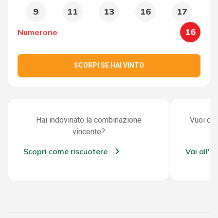
9
11
13
16
17
16
Numerone
SCORPI SE HAI VINTO
Hai indovinato la combinazione
Vuoi con
vincente?
Scopri come riscuotere
Vai all'a