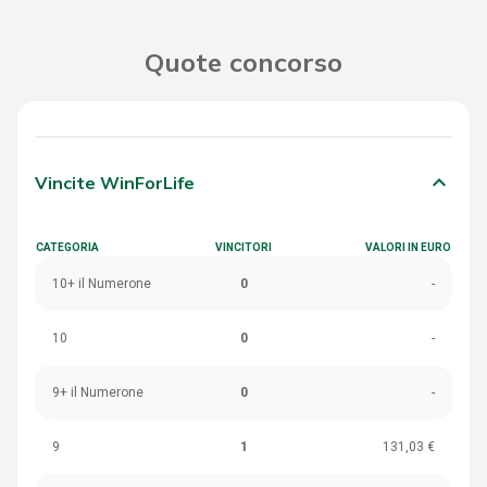
Quote concorso
keyboard_arrow_down
Vincite WinForLife
CATEGORIA
VINCITORI
VALORI IN EURO
10+ il Numerone
0
-
10
0
-
9+ il Numerone
0
-
9
1
131,03 €