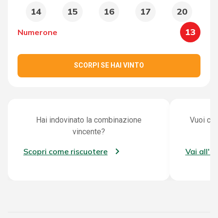
14
15
16
17
20
13
Numerone
SCORPI SE HAI VINTO
Hai indovinato la combinazione
Vuoi con
vincente?
Scopri come riscuotere
Vai all'a