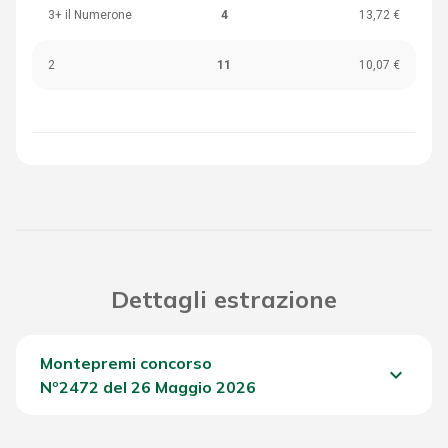
3+ il Numerone
4
13,72 €
2
11
10,07 €
Dettagli estrazione
Montepremi concorso
keyboard_arrow_down
Nº2472 del 26 Maggio 2026
Del Concorso
1.841,45 €