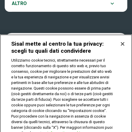
Notifiche
ALTRO
Dove si gioca
Win for Life
Accessibilità
Quanto si vince
Play Your Date
Cookies
Sisal mette al centro la tua privacy:
scegli tu quali dati condividere
Come riscuotere
Utilizziamo cookie tecnici, strettamente necessari per il
Privacy
corretto funzionamento di questo sito web e, previo tuo
consenso, cookie per migliorare le prestazioni del sito web
e la tua esperienza di navigazione e per visualizzare avvisi
pertinenti in base alle tue preferenze e alle tue abitudini di
IL GIOCO È VIETATO AI MINORI E PUÒ CAUSARE
DIPENDENZA PATOLOGICA
navigazione. Questi cookie possono essere di prima parte
(cioè gestiti direttamente da noi) o di terze parti (cioè gestiti
da terze parti di fiducia). Puoi scegliere se accettare tutti i
cookie oppure puoi selezionare le tue preferenze per ogni
© Copyright Sisal Italia S.p.A. - P.I. 02433760135
categoria di cookie cliccando su "Impostazioni cookie".
Mappa
Puoi procedere con la navigazione in assenza di cookie
Privacy
Cookies
del
diversi da quelli tecnici, attraverso la chiusura di questo
sito
banner (cliccando sulla “X”). Per maggiori informazioni puoi