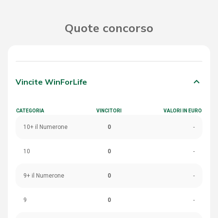
Quote concorso
keyboard_arrow_down
Vincite WinForLife
CATEGORIA
VINCITORI
VALORI IN EURO
10+ il Numerone
0
-
10
0
-
9+ il Numerone
0
-
9
0
-