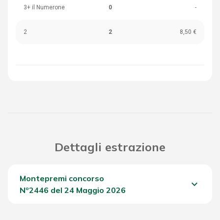
3+ il Numerone
0
-
2
2
8,50 €
Dettagli estrazione
Montepremi concorso
keyboard_arrow_down
Nº2446 del 24 Maggio 2026
Del Concorso
603,85 €