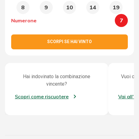
8
9
10
14
19
7
Numerone
SCORPI SE HAI VINTO
Hai indovinato la combinazione
Vuoi con
vincente?
Scopri come riscuotere
Vai all'a