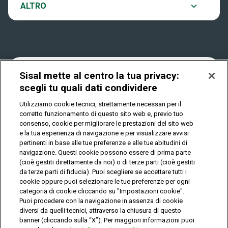
Notifiche
ALTRO
Dove si gioca
Win for Life
Accessibilità
Quanto si vince
Play Your Date
Cookies
Sisal mette al centro la tua privacy:
scegli tu quali dati condividere
Come riscuotere
Utilizziamo cookie tecnici, strettamente necessari per il
Privacy
corretto funzionamento di questo sito web e, previo tuo
consenso, cookie per migliorare le prestazioni del sito web
e la tua esperienza di navigazione e per visualizzare avvisi
pertinenti in base alle tue preferenze e alle tue abitudini di
IL GIOCO È VIETATO AI MINORI E PUÒ CAUSARE
DIPENDENZA PATOLOGICA
navigazione. Questi cookie possono essere di prima parte
(cioè gestiti direttamente da noi) o di terze parti (cioè gestiti
da terze parti di fiducia). Puoi scegliere se accettare tutti i
cookie oppure puoi selezionare le tue preferenze per ogni
© Copyright Sisal Italia S.p.A. - P.I. 02433760135
categoria di cookie cliccando su "Impostazioni cookie".
Mappa
Puoi procedere con la navigazione in assenza di cookie
Privacy
Cookies
del
diversi da quelli tecnici, attraverso la chiusura di questo
sito
banner (cliccando sulla “X”). Per maggiori informazioni puoi