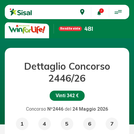
place
481
Rendite vinte
Dettaglio Concorso
2446/26
Vinti
342 €
Concorso
Nº2446
del
24 Maggio 2026
1
4
5
6
7