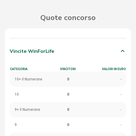
Quote concorso
keyboard_arrow_down
Vincite WinForLife
CATEGORIA
VINCITORI
VALORI IN EURO
10+ il Numerone
0
-
10
0
-
9+ il Numerone
0
-
9
0
-