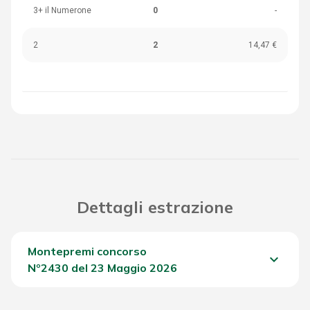
3+ il Numerone
0
-
2
2
14,47 €
Dettagli estrazione
Montepremi concorso
keyboard_arrow_down
Nº2430 del 23 Maggio 2026
Del Concorso
711,10 €