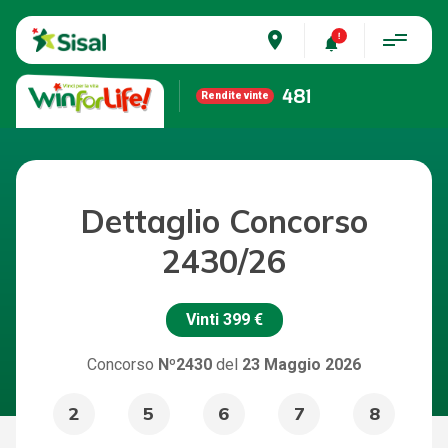
place
481
Rendite vinte
Dettaglio Concorso
2430/26
Vinti
399 €
Concorso
Nº2430
del
23 Maggio 2026
2
5
6
7
8