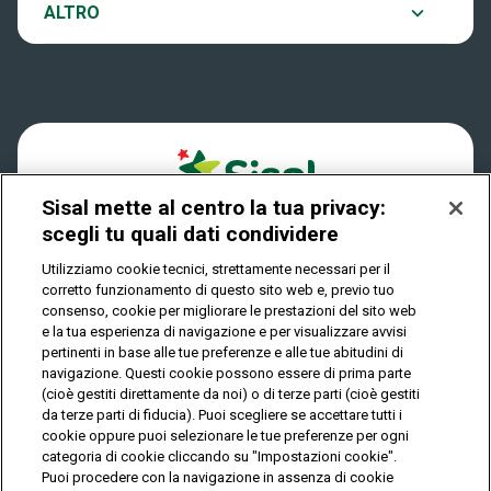
Notifiche
ALTRO
Dove si gioca
Win for Life
Accessibilità
Quanto si vince
Play Your Date
Cookies
Come riscuotere
Sisal mette al centro la tua privacy:
Privacy
scegli tu quali dati condividere
Utilizziamo cookie tecnici, strettamente necessari per il
corretto funzionamento di questo sito web e, previo tuo
IL GIOCO È VIETATO AI MINORI E PUÒ CAUSARE
consenso, cookie per migliorare le prestazioni del sito web
DIPENDENZA PATOLOGICA
e la tua esperienza di navigazione e per visualizzare avvisi
pertinenti in base alle tue preferenze e alle tue abitudini di
navigazione. Questi cookie possono essere di prima parte
(cioè gestiti direttamente da noi) o di terze parti (cioè gestiti
© Copyright Sisal Italia S.p.A. - P.I. 02433760135
da terze parti di fiducia). Puoi scegliere se accettare tutti i
Mappa
cookie oppure puoi selezionare le tue preferenze per ogni
Privacy
Cookies
del
categoria di cookie cliccando su "Impostazioni cookie".
sito
Puoi procedere con la navigazione in assenza di cookie