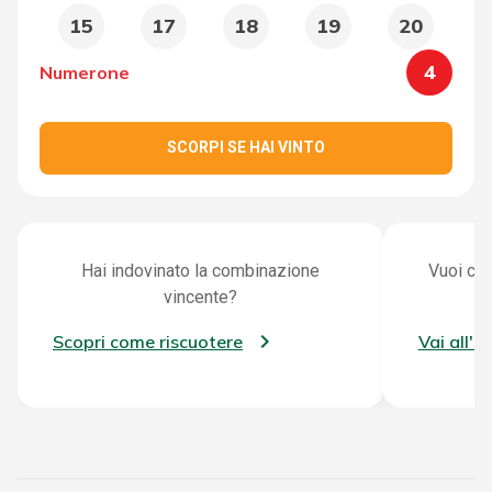
15
17
18
19
20
4
Numerone
SCORPI SE HAI VINTO
Hai indovinato la combinazione
Vuoi con
vincente?
Scopri come riscuotere
Vai all'a