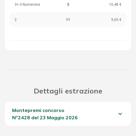
3+ il Numerone
5
10,48 €
2
11
9,65 €
Dettagli estrazione
Montepremi concorso
keyboard_arrow_down
Nº2428 del 23 Maggio 2026
Del Concorso
1.996,80 €