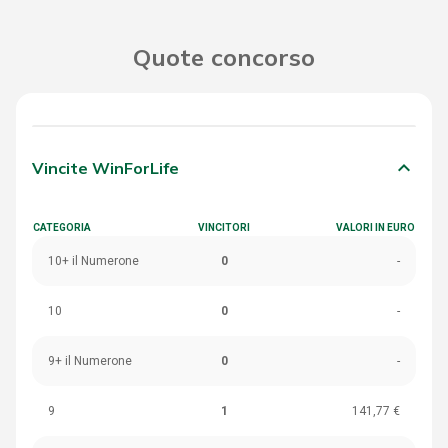
Quote concorso
keyboard_arrow_down
Vincite WinForLife
CATEGORIA
VINCITORI
VALORI IN EURO
10+ il Numerone
0
-
10
0
-
9+ il Numerone
0
-
9
1
141,77 €