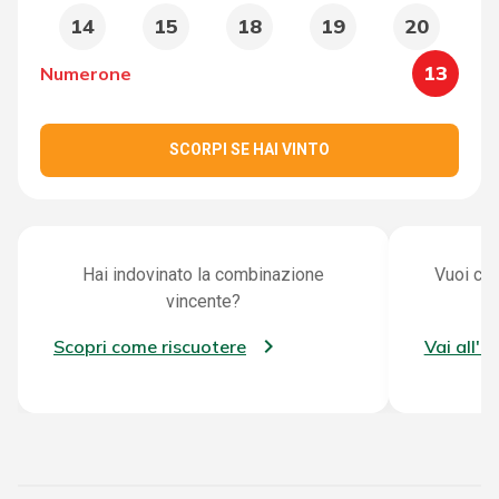
14
15
18
19
20
13
Numerone
SCORPI SE HAI VINTO
Hai indovinato la combinazione
Vuoi con
vincente?
Scopri come riscuotere
Vai all'a