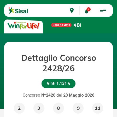
place
481
Rendite vinte
Dettaglio Concorso
2428/26
Vinti
1.131 €
Concorso
Nº2428
del
23 Maggio 2026
2
3
8
9
11