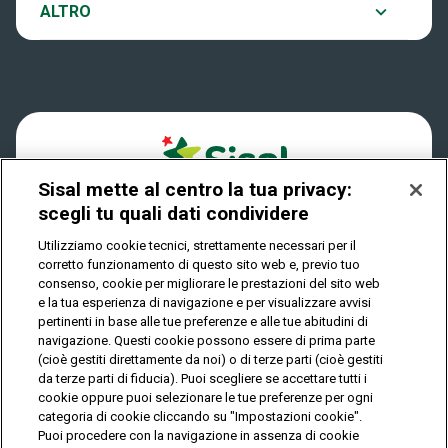
Notifiche
ALTRO
Dove si gioca
Win for Life
Accessibilità
Quanto si vince
Play Your Date
Cookies
Come riscuotere
Sisal mette al centro la tua privacy:
Privacy
scegli tu quali dati condividere
Utilizziamo cookie tecnici, strettamente necessari per il
corretto funzionamento di questo sito web e, previo tuo
IL GIOCO È VIETATO AI MINORI E PUÒ CAUSARE
consenso, cookie per migliorare le prestazioni del sito web
DIPENDENZA PATOLOGICA
e la tua esperienza di navigazione e per visualizzare avvisi
pertinenti in base alle tue preferenze e alle tue abitudini di
navigazione. Questi cookie possono essere di prima parte
(cioè gestiti direttamente da noi) o di terze parti (cioè gestiti
© Copyright Sisal Italia S.p.A. - P.I. 02433760135
da terze parti di fiducia). Puoi scegliere se accettare tutti i
Mappa
cookie oppure puoi selezionare le tue preferenze per ogni
Privacy
Cookies
del
categoria di cookie cliccando su "Impostazioni cookie".
sito
Puoi procedere con la navigazione in assenza di cookie