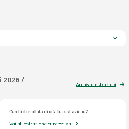
keyboard_arrow_down
2.679,95 €
i 2026 /
Archivio estrazioni
Cerchi il risultato di un'altra estrazione?
Vai all'estrazione successiva