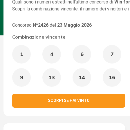
Quali sono i numeri estratti nell'ultimo concorso di
Win for
Scopri la combinazione vincente, il numero dei vincitori e 
Concorso
Nº2426
del
23 Maggio 2026
Combinazione vincente
1
4
6
7
9
13
14
16
SCORPI SE HAI VINTO