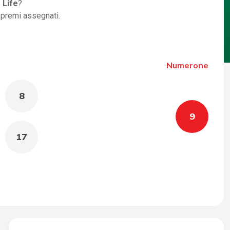
 Life
?
i premi assegnati.
Numerone
8
9
17