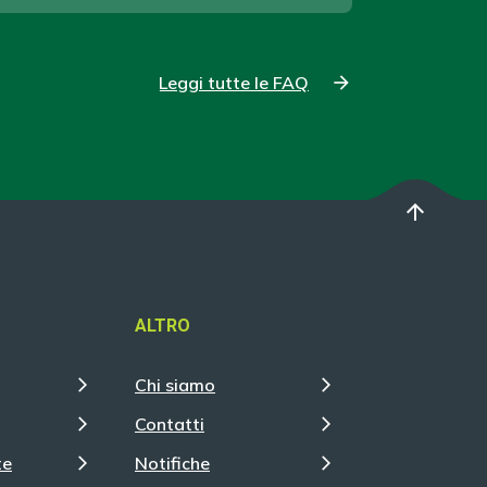
Leggi tutte le FAQ
arrow_upward
ALTRO
Chi siamo
Contatti
te
Notifiche