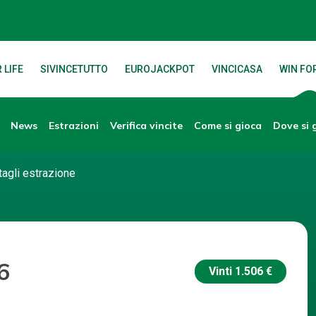
 LIFE
SIVINCETUTTO
EUROJACKPOT
VINCICASA
WIN FOR
News
Verifica vincite
Dove si 
Estrazioni
Come si gioca
tagli estrazione
6
Vinti
1.506 €