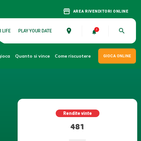
storefront
AREA RIVENDITORI ONLINE
place
search
 LIFE
PLAY YOUR DATE
gioca
Come riscuotere
Quanto si vince
GIOCA ONLINE
Rendite vinte
481