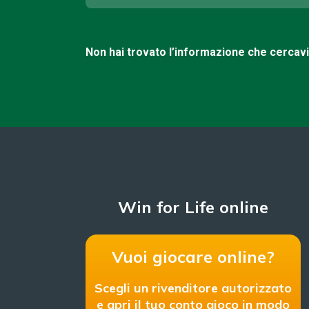
Non hai trovato l’informazione che cercav
Win for Life online
Vuoi giocare online?
Scegli un rivenditore autorizzato
e apri il tuo conto gioco in modo