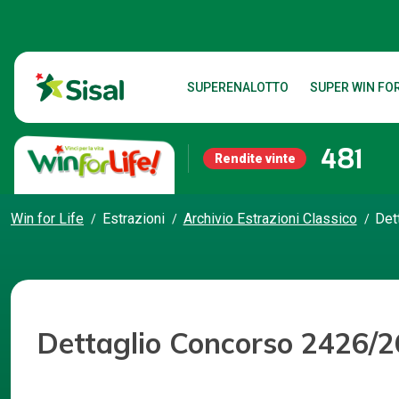
SUPERENALOTTO
SUPER WIN FOR
481
Rendite vinte
Win for Life
Estrazioni
Archivio Estrazioni Classico
Det
Dettaglio Concorso 2426/2