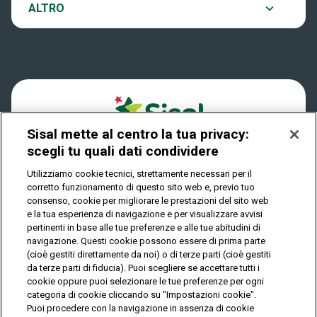
Notifiche
ALTRO
Dove si gioca
Win for Life
Accessibilità
Quanto si vince
Play Your Date
Cookies
Come riscuotere
Sisal mette al centro la tua privacy:
Privacy
scegli tu quali dati condividere
Utilizziamo cookie tecnici, strettamente necessari per il
corretto funzionamento di questo sito web e, previo tuo
IL GIOCO È VIETATO AI MINORI E PUÒ CAUSARE
consenso, cookie per migliorare le prestazioni del sito web
DIPENDENZA PATOLOGICA
e la tua esperienza di navigazione e per visualizzare avvisi
pertinenti in base alle tue preferenze e alle tue abitudini di
navigazione. Questi cookie possono essere di prima parte
(cioè gestiti direttamente da noi) o di terze parti (cioè gestiti
© Copyright Sisal Italia S.p.A. - P.I. 02433760135
da terze parti di fiducia). Puoi scegliere se accettare tutti i
Mappa
cookie oppure puoi selezionare le tue preferenze per ogni
Privacy
Cookies
del
categoria di cookie cliccando su "Impostazioni cookie".
sito
Puoi procedere con la navigazione in assenza di cookie