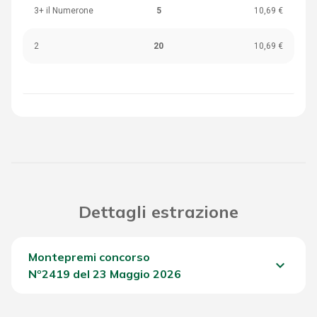
3+ il Numerone
5
10,69 €
2
20
10,69 €
Dettagli estrazione
Montepremi concorso
keyboard_arrow_down
Nº2419 del 23 Maggio 2026
Del Concorso
3.385,85 €