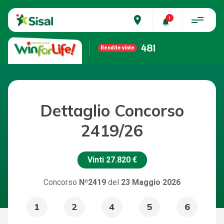
place
481
Rendite vinte
Dettaglio Concorso
2419/26
Vinti
27.820 €
Concorso
Nº2419
del
23 Maggio 2026
1
2
4
5
6