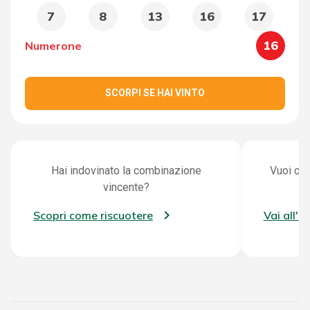
7
8
13
16
17
16
Numerone
SCORPI SE HAI VINTO
Hai indovinato la combinazione
Vuoi con
vincente?
Scopri come riscuotere
Vai all'a