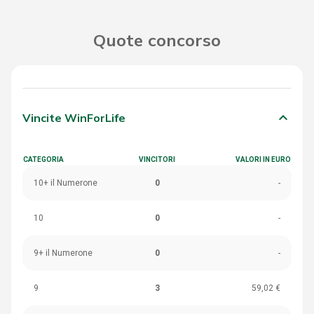
Quote concorso
keyboard_arrow_down
Vincite WinForLife
CATEGORIA
VINCITORI
VALORI IN EURO
10+ il Numerone
0
-
10
0
-
9+ il Numerone
0
-
9
3
59,02 €