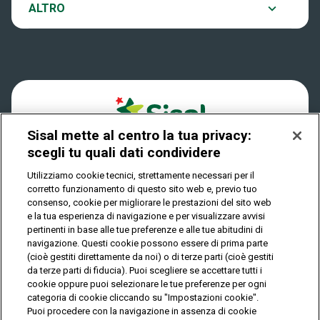
Notifiche
ALTRO
Dove si gioca
Win for Life
Accessibilità
Quanto si vince
Play Your Date
Cookies
Come riscuotere
Sisal mette al centro la tua privacy:
Privacy
scegli tu quali dati condividere
Utilizziamo cookie tecnici, strettamente necessari per il
corretto funzionamento di questo sito web e, previo tuo
IL GIOCO È VIETATO AI MINORI E PUÒ CAUSARE
consenso, cookie per migliorare le prestazioni del sito web
DIPENDENZA PATOLOGICA
e la tua esperienza di navigazione e per visualizzare avvisi
pertinenti in base alle tue preferenze e alle tue abitudini di
navigazione. Questi cookie possono essere di prima parte
(cioè gestiti direttamente da noi) o di terze parti (cioè gestiti
© Copyright Sisal Italia S.p.A. - P.I. 02433760135
da terze parti di fiducia). Puoi scegliere se accettare tutti i
Mappa
cookie oppure puoi selezionare le tue preferenze per ogni
Privacy
Cookies
del
categoria di cookie cliccando su "Impostazioni cookie".
sito
Puoi procedere con la navigazione in assenza di cookie