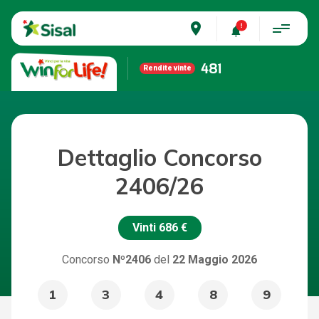
place
481
Rendite vinte
Dettaglio Concorso
2406/26
Vinti
686 €
Concorso
Nº2406
del
22 Maggio 2026
1
3
4
8
9