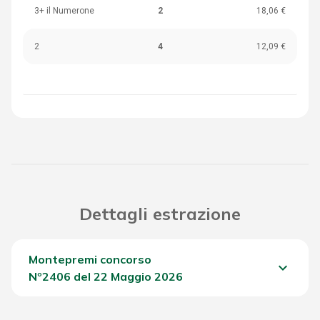
3+ il Numerone
2
18,06 €
2
4
12,09 €
Dettagli estrazione
Montepremi concorso
keyboard_arrow_down
Nº2406 del 22 Maggio 2026
Del Concorso
1.212,25 €