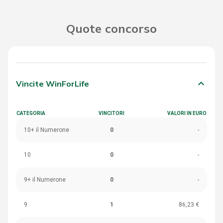
Quote concorso
keyboard_arrow_down
Vincite WinForLife
CATEGORIA
VINCITORI
VALORI IN EURO
10+ il Numerone
0
-
10
0
-
9+ il Numerone
0
-
9
1
86,23 €