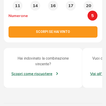
11
14
16
17
20
5
Numerone
SCORPI SE HAI VINTO
Hai indovinato la combinazione
Vuoi con
vincente?
Scopri come riscuotere
Vai all'a