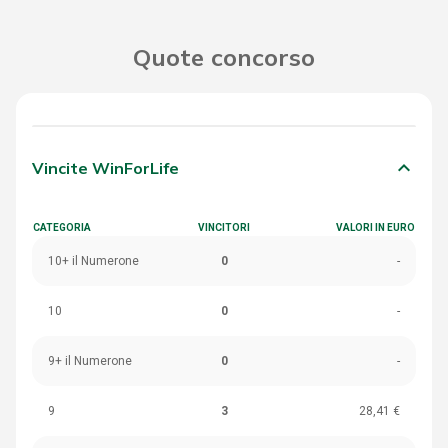
Quote concorso
keyboard_arrow_down
Vincite WinForLife
CATEGORIA
VINCITORI
VALORI IN EURO
10+ il Numerone
0
-
10
0
-
9+ il Numerone
0
-
9
3
28,41 €