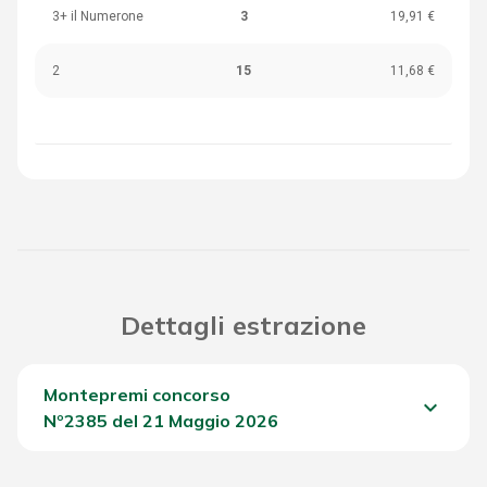
3+ il Numerone
3
19,91 €
2
15
11,68 €
Dettagli estrazione
Montepremi concorso
keyboard_arrow_down
Nº2385 del 21 Maggio 2026
Del Concorso
2.074,80 €