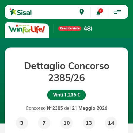
place
481
Rendite vinte
Dettaglio Concorso
2385/26
Vinti
1.236 €
Concorso
Nº2385
del
21 Maggio 2026
3
7
10
13
14