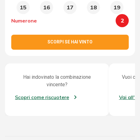
15
16
17
18
19
2
Numerone
SCORPI SE HAI VINTO
Hai indovinato la combinazione
Vuoi con
vincente?
Scopri come riscuotere
Vai all'a