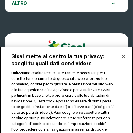
Notifiche
ALTRO
Dove si gioca
Win for Life
Accessibilità
Quanto si vince
Play Your Date
Cookies
Come riscuotere
Sisal mette al centro la tua privacy:
Privacy
scegli tu quali dati condividere
Utilizziamo cookie tecnici, strettamente necessari per il
corretto funzionamento di questo sito web e, previo tuo
IL GIOCO È VIETATO AI MINORI E PUÒ CAUSARE
consenso, cookie per migliorare le prestazioni del sito web
DIPENDENZA PATOLOGICA
e la tua esperienza di navigazione e per visualizzare avvisi
pertinenti in base alle tue preferenze e alle tue abitudini di
navigazione. Questi cookie possono essere di prima parte
(cioè gestiti direttamente da noi) o di terze parti (cioè gestiti
© Copyright Sisal Italia S.p.A. - P.I. 02433760135
da terze parti di fiducia). Puoi scegliere se accettare tutti i
Mappa
cookie oppure puoi selezionare le tue preferenze per ogni
Privacy
Cookies
del
categoria di cookie cliccando su "Impostazioni cookie".
sito
Puoi procedere con la navigazione in assenza di cookie