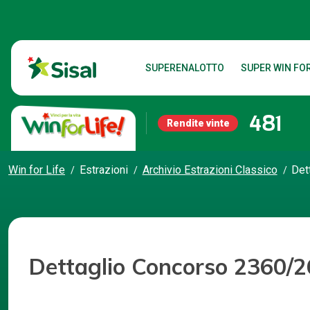
SUPERENALOTTO
SUPER WIN FOR
481
Rendite vinte
Win for Life
Estrazioni
Archivio Estrazioni Classico
Det
Dettaglio Concorso 2360/2