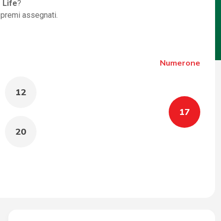
 Life
?
i premi assegnati.
Numerone
12
17
20