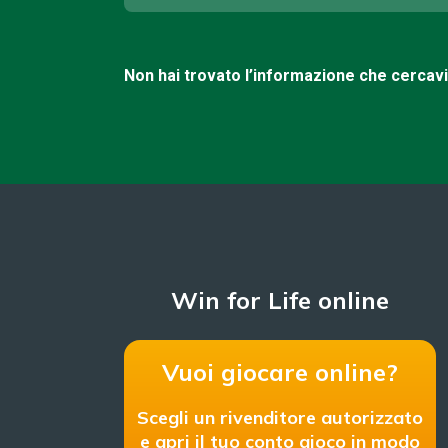
Non hai trovato l’informazione che cercav
Win for Life online
Vuoi giocare online?
Scegli un rivenditore autorizzato
e apri il tuo conto gioco in modo