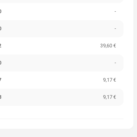
0
-
0
-
2
39,60 €
0
-
7
9,17 €
8
9,17 €