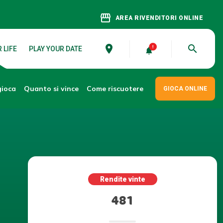
storefront
AREA RIVENDITORI ONLINE
place
search
 LIFE
PLAY YOUR DATE
gioca
Come riscuotere
Quanto si vince
GIOCA ONLINE
Rendite vinte
481