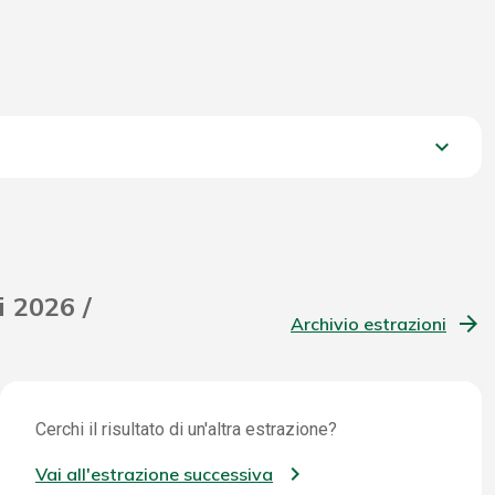
keyboard_arrow_down
1.678,30 €
i 2026 /
Archivio estrazioni
Cerchi il risultato di un'altra estrazione?
Vai all'estrazione successiva