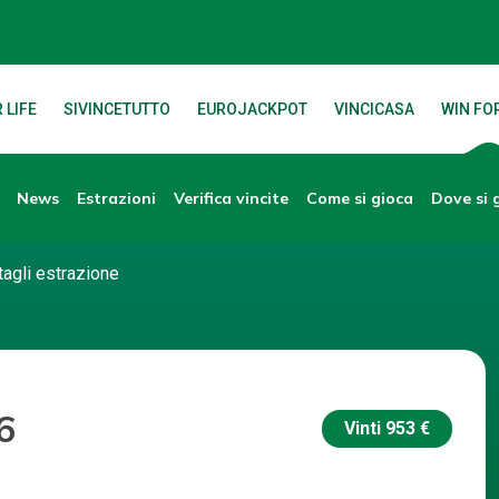
 LIFE
SIVINCETUTTO
EUROJACKPOT
VINCICASA
WIN FOR
News
Verifica vincite
Dove si 
Estrazioni
Come si gioca
tagli estrazione
6
Vinti
953 €