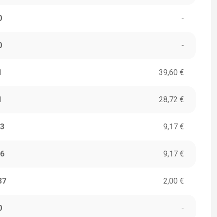
0
-
0
-
1
39,60 €
1
28,72 €
3
9,17 €
6
9,17 €
37
2,00 €
0
-