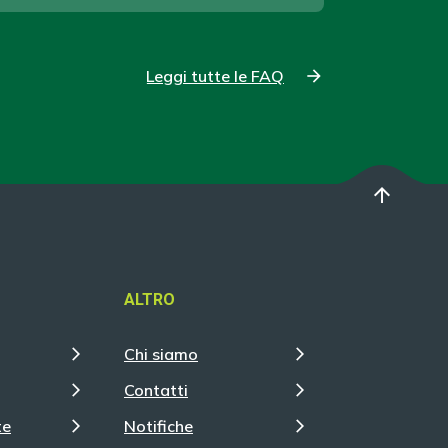
Leggi tutte le FAQ
arrow_upward
ALTRO
Chi siamo
Contatti
te
Notifiche