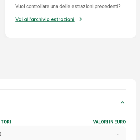
Vuoi controllare una delle estrazioni precedenti?
Vai all'archivio estrazioni
keyboard_arrow_down
ITORI
VALORI IN EURO
0
-