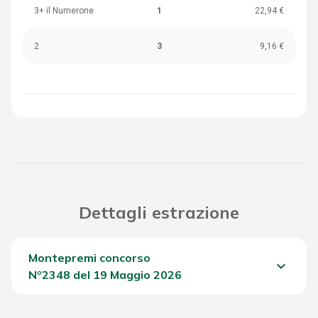
3+ il Numerone
1
22,94 €
2
3
9,16 €
Dettagli estrazione
Montepremi concorso
keyboard_arrow_down
Nº2348 del 19 Maggio 2026
Del Concorso
1.102,40 €