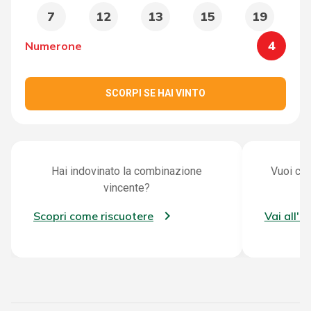
7
12
13
15
19
4
Numerone
SCORPI SE HAI VINTO
Hai indovinato la combinazione
Vuoi con
vincente?
Scopri come riscuotere
Vai all'a