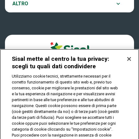
Notifiche
ALTRO
Dove si gioca
Win for Life
Accessibilità
Quanto si vince
Play Your Date
Cookies
Come riscuotere
Sisal mette al centro la tua privacy:
Privacy
scegli tu quali dati condividere
Utilizziamo cookie tecnici, strettamente necessari per il
corretto funzionamento di questo sito web e, previo tuo
IL GIOCO È VIETATO AI MINORI E PUÒ CAUSARE
consenso, cookie per migliorare le prestazioni del sito web
DIPENDENZA PATOLOGICA
e la tua esperienza di navigazione e per visualizzare avvisi
pertinenti in base alle tue preferenze e alle tue abitudini di
navigazione. Questi cookie possono essere di prima parte
(cioè gestiti direttamente da noi) o di terze parti (cioè gestiti
© Copyright Sisal Italia S.p.A. - P.I. 02433760135
da terze parti di fiducia). Puoi scegliere se accettare tutti i
Mappa
cookie oppure puoi selezionare le tue preferenze per ogni
Privacy
Cookies
del
categoria di cookie cliccando su "Impostazioni cookie".
sito
Puoi procedere con la navigazione in assenza di cookie