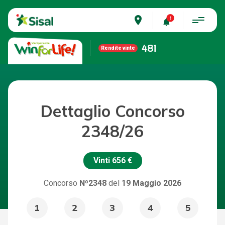
place
481
Rendite vinte
Dettaglio Concorso
2348/26
Vinti
656 €
Concorso
Nº2348
del
19 Maggio 2026
1
2
3
4
5