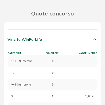
Quote concorso
keyboard_arrow_down
Vincite WinForLife
CATEGORIA
VINCITORI
VALORI IN EURO
10+ il Numerone
0
-
10
0
-
9+ il Numerone
0
-
9
1
73,03 €