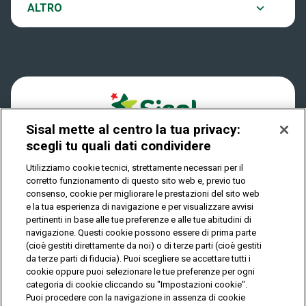
Notifiche
ALTRO
Dove si gioca
Win for Life
Accessibilità
Quanto si vince
Play Your Date
Cookies
Come riscuotere
Sisal mette al centro la tua privacy:
Privacy
scegli tu quali dati condividere
Utilizziamo cookie tecnici, strettamente necessari per il
corretto funzionamento di questo sito web e, previo tuo
IL GIOCO È VIETATO AI MINORI E PUÒ CAUSARE
consenso, cookie per migliorare le prestazioni del sito web
DIPENDENZA PATOLOGICA
e la tua esperienza di navigazione e per visualizzare avvisi
pertinenti in base alle tue preferenze e alle tue abitudini di
navigazione. Questi cookie possono essere di prima parte
(cioè gestiti direttamente da noi) o di terze parti (cioè gestiti
© Copyright Sisal Italia S.p.A. - P.I. 02433760135
da terze parti di fiducia). Puoi scegliere se accettare tutti i
Mappa
cookie oppure puoi selezionare le tue preferenze per ogni
Privacy
Cookies
del
categoria di cookie cliccando su "Impostazioni cookie".
sito
Puoi procedere con la navigazione in assenza di cookie