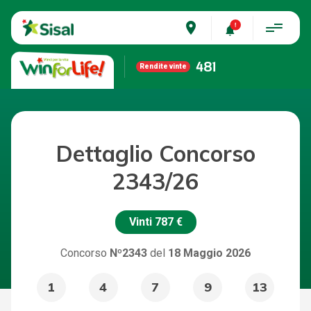
place
481
Rendite vinte
Dettaglio Concorso
2343/26
Vinti
787 €
Concorso
Nº2343
del
18 Maggio 2026
1
4
7
9
13