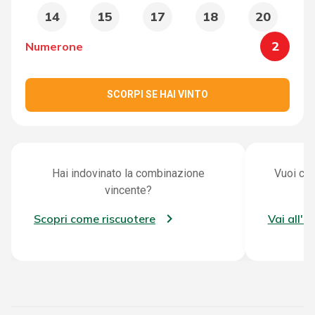
14
15
17
18
20
2
Numerone
SCORPI SE HAI VINTO
Hai indovinato la combinazione
Vuoi con
vincente?
Scopri come riscuotere
Vai all'a