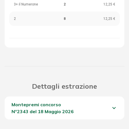
3+ il Numerone
2
12,25 €
2
8
12,25 €
Dettagli estrazione
Montepremi concorso
keyboard_arrow_down
Nº2343 del 18 Maggio 2026
Del Concorso
1.381,90 €