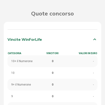
Quote concorso
keyboard_arrow_down
Vincite WinForLife
CATEGORIA
VINCITORI
VALORI IN EURO
10+ il Numerone
0
-
10
0
-
9+ il Numerone
0
-
9
0
-