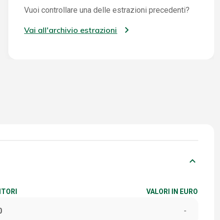
Vuoi controllare una delle estrazioni precedenti?
Vai all'archivio estrazioni
keyboard_arrow_down
ITORI
VALORI IN EURO
0
-