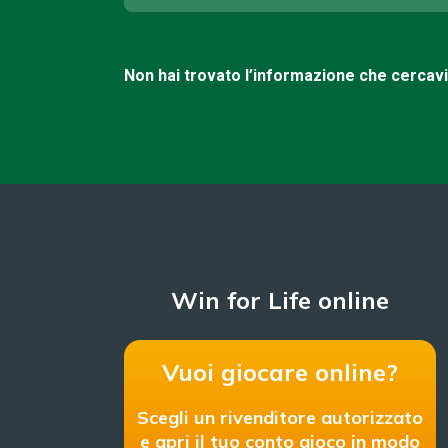
Non hai trovato l’informazione che cercav
Win for Life online
Vuoi giocare online?
Scegli un rivenditore autorizzato
e apri il tuo conto gioco in modo