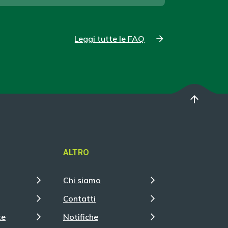
Leggi tutte le FAQ
arrow_upward
ALTRO
Chi siamo
Contatti
te
Notifiche