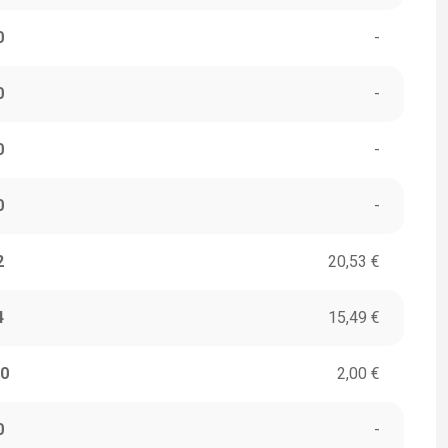
0
-
0
-
0
-
0
-
2
20,53 €
4
15,49 €
0
2,00 €
0
-