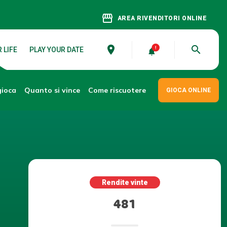
storefront
AREA RIVENDITORI ONLINE
place
search
 LIFE
PLAY YOUR DATE
gioca
Come riscuotere
Quanto si vince
GIOCA ONLINE
Rendite vinte
481