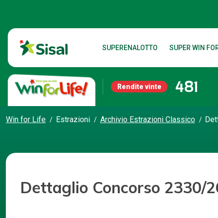
SUPERENALOTTO
SUPER WIN FOR
481
Rendite vinte
Win for Life
Estrazioni
Archivio Estrazioni Classico
Det
Dettaglio Concorso 2330/2