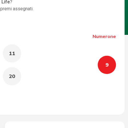
 Life
?
i premi assegnati.
Numerone
11
9
20