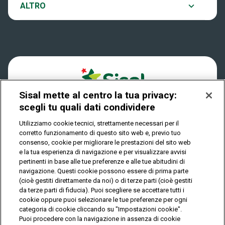
Notifiche
ALTRO
Dove si gioca
Win for Life
Accessibilità
Quanto si vince
Play Your Date
Cookies
Come riscuotere
Sisal mette al centro la tua privacy:
Privacy
scegli tu quali dati condividere
Utilizziamo cookie tecnici, strettamente necessari per il
corretto funzionamento di questo sito web e, previo tuo
IL GIOCO È VIETATO AI MINORI E PUÒ CAUSARE
consenso, cookie per migliorare le prestazioni del sito web
DIPENDENZA PATOLOGICA
e la tua esperienza di navigazione e per visualizzare avvisi
pertinenti in base alle tue preferenze e alle tue abitudini di
navigazione. Questi cookie possono essere di prima parte
(cioè gestiti direttamente da noi) o di terze parti (cioè gestiti
© Copyright Sisal Italia S.p.A. - P.I. 02433760135
da terze parti di fiducia). Puoi scegliere se accettare tutti i
Mappa
cookie oppure puoi selezionare le tue preferenze per ogni
Privacy
Cookies
del
categoria di cookie cliccando su "Impostazioni cookie".
sito
Puoi procedere con la navigazione in assenza di cookie