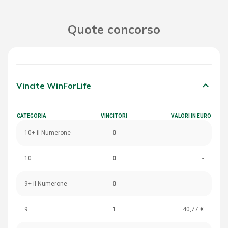
Quote concorso
keyboard_arrow_down
Vincite WinForLife
CATEGORIA
VINCITORI
VALORI IN EURO
10+ il Numerone
0
-
10
0
-
9+ il Numerone
0
-
9
1
40,77 €