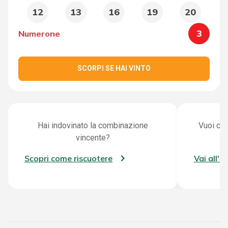
12
13
16
19
20
3
Numerone
SCORPI SE HAI VINTO
Hai indovinato la combinazione
Vuoi con
vincente?
Scopri come riscuotere
Vai all'a