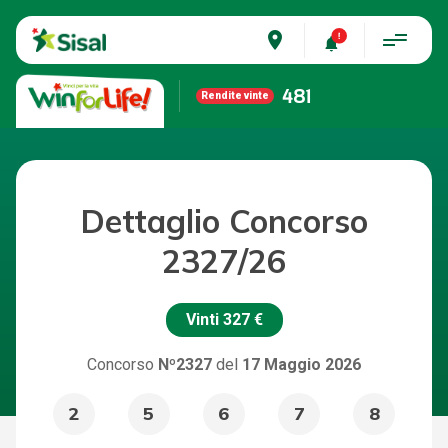
place
481
Rendite vinte
Dettaglio Concorso
2327/26
Vinti
327 €
Concorso
Nº2327
del
17 Maggio 2026
2
5
6
7
8