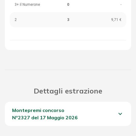
3+ il Numerone
0
-
2
3
9,71 €
Dettagli estrazione
Montepremi concorso
keyboard_arrow_down
Nº2327 del 17 Maggio 2026
Del Concorso
575,90 €