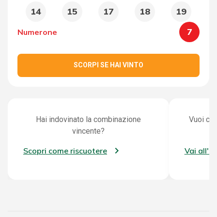
14
15
17
18
19
7
Numerone
SCORPI SE HAI VINTO
Hai indovinato la combinazione
Vuoi con
vincente?
Scopri come riscuotere
Vai all'a