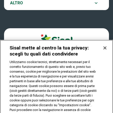
Notifiche
ALTRO
Dove si gioca
Win for Life
Accessibilità
Quanto si vince
Play Your Date
Cookies
Come riscuotere
Sisal mette al centro la tua privacy:
Privacy
scegli tu quali dati condividere
Utilizziamo cookie tecnici, strettamente necessari per il
corretto funzionamento di questo sito web e, previo tuo
IL GIOCO È VIETATO AI MINORI E PUÒ CAUSARE
consenso, cookie per migliorare le prestazioni del sito web
DIPENDENZA PATOLOGICA
e la tua esperienza di navigazione e per visualizzare avvisi
pertinenti in base alle tue preferenze e alle tue abitudini di
navigazione. Questi cookie possono essere di prima parte
(cioè gestiti direttamente da noi) o di terze parti (cioè gestiti
© Copyright Sisal Italia S.p.A. - P.I. 02433760135
da terze parti di fiducia). Puoi scegliere se accettare tutti i
Mappa
cookie oppure puoi selezionare le tue preferenze per ogni
Privacy
Cookies
del
categoria di cookie cliccando su "Impostazioni cookie".
sito
Puoi procedere con la navigazione in assenza di cookie