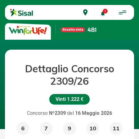
place
481
Rendite vinte
Dettaglio Concorso
2309/26
Vinti
1.222 €
Concorso
Nº2309
del
16 Maggio 2026
6
7
9
10
11