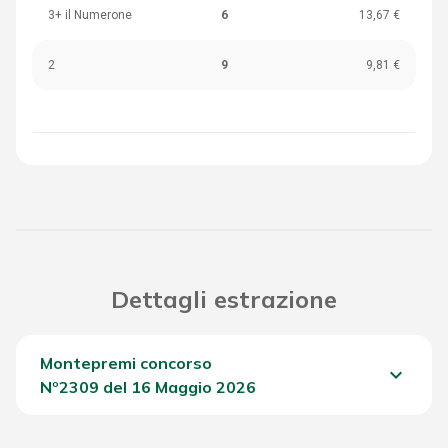
3+ il Numerone
6
13,67 €
2
9
9,81 €
Dettagli estrazione
Montepremi concorso
keyboard_arrow_down
Nº2309 del 16 Maggio 2026
Del Concorso
2.152,80 €