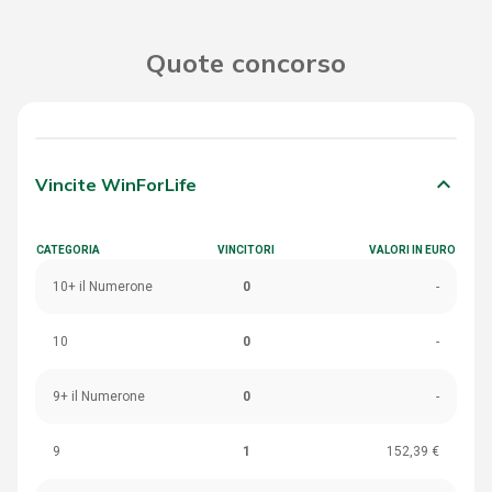
Quote concorso
keyboard_arrow_down
Vincite WinForLife
CATEGORIA
VINCITORI
VALORI IN EURO
10+ il Numerone
0
-
10
0
-
9+ il Numerone
0
-
9
1
152,39 €