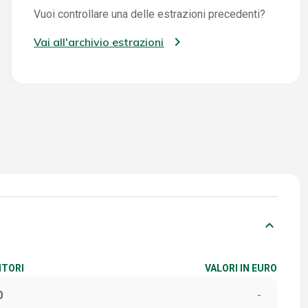
Vuoi controllare una delle estrazioni precedenti?
Vai all'archivio estrazioni
keyboard_arrow_down
ITORI
VALORI IN EURO
0
-