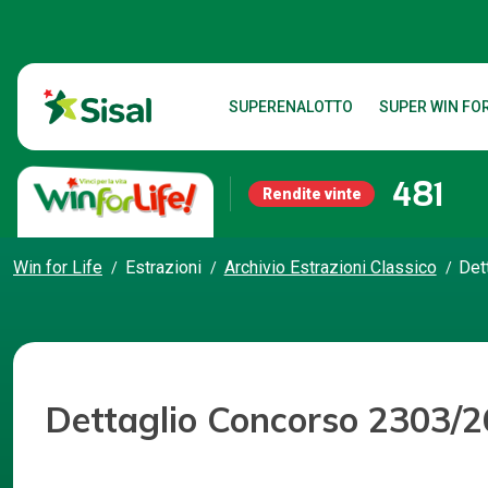
SUPERENALOTTO
SUPER WIN FOR
481
Rendite vinte
Win for Life
Estrazioni
Archivio Estrazioni Classico
Det
Dettaglio Concorso 2303/2