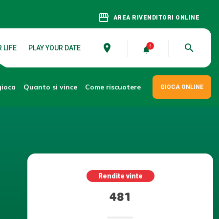
storefront
AREA RIVENDITORI ONLINE
place
search
 LIFE
PLAY YOUR DATE
gioca
Come riscuotere
Quanto si vince
GIOCA ONLINE
Rendite vinte
481