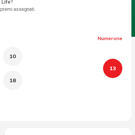
 Life
?
i premi assegnati.
Numerone
10
13
18