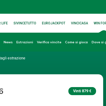
 LIFE
SIVINCETUTTO
EUROJACKPOT
VINCICASA
WIN FOR
News
Verifica vincite
Dove si 
Estrazioni
Come si gioca
tagli estrazione
6
Vinti
879 €