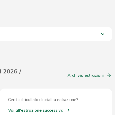
keyboard_arrow_down
1.528,80 €
i 2026 /
Archivio estrazioni
Cerchi il risultato di un'altra estrazione?
Vai all'estrazione successiva