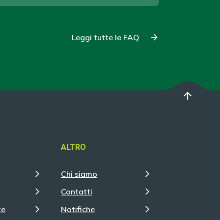
Leggi tutte le FAQ
arrow_upward
ALTRO
Chi siamo
Contatti
te
Notifiche