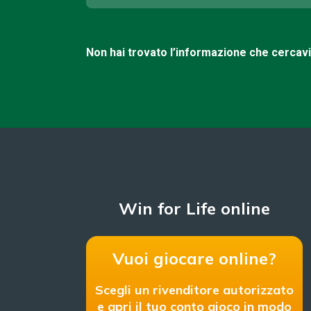
Non hai trovato l’informazione che cercav
Win for Life online
Vuoi giocare online?
Scegli un rivenditore autorizzato
e apri il tuo conto gioco in modo