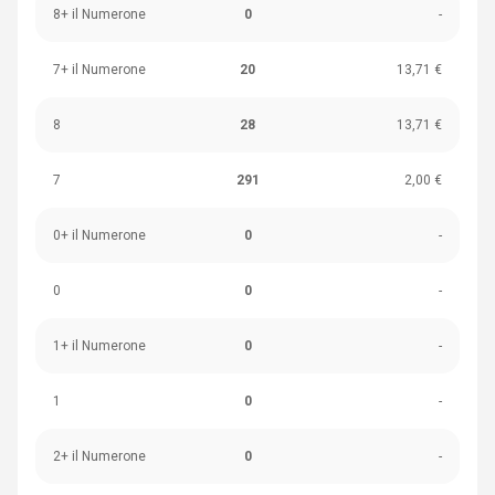
8+ il Numerone
0
-
7+ il Numerone
20
13,71 €
8
28
13,71 €
7
291
2,00 €
0+ il Numerone
0
-
0
0
-
1+ il Numerone
0
-
1
0
-
2+ il Numerone
0
-