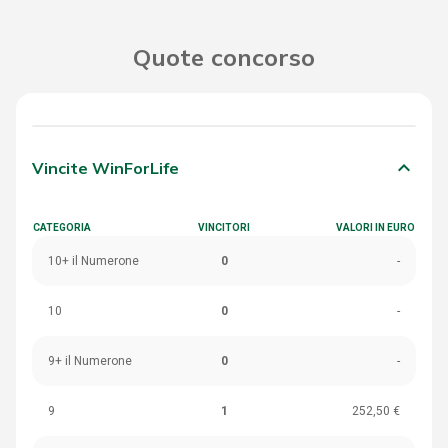
Quote concorso
keyboard_arrow_down
Vincite WinForLife
CATEGORIA
VINCITORI
VALORI IN EURO
10+ il Numerone
0
-
10
0
-
9+ il Numerone
0
-
9
1
252,50 €