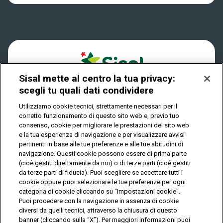
Dove si gioca
Win for Life
Accessibilità
Quanto si vince
Play Your Date
Cookies
Come riscuotere
Sisal mette al centro la tua privacy:
Privacy
scegli tu quali dati condividere
Utilizziamo cookie tecnici, strettamente necessari per il
corretto funzionamento di questo sito web e, previo tuo
IL GIOCO È VIETATO AI MINORI E PUÒ CAUSARE
consenso, cookie per migliorare le prestazioni del sito web
DIPENDENZA PATOLOGICA
e la tua esperienza di navigazione e per visualizzare avvisi
pertinenti in base alle tue preferenze e alle tue abitudini di
navigazione. Questi cookie possono essere di prima parte
(cioè gestiti direttamente da noi) o di terze parti (cioè gestiti
© Copyright Sisal Italia S.p.A. - P.I. 02433760135
da terze parti di fiducia). Puoi scegliere se accettare tutti i
Mappa
cookie oppure puoi selezionare le tue preferenze per ogni
Privacy
Cookies
del
categoria di cookie cliccando su "Impostazioni cookie".
sito
Puoi procedere con la navigazione in assenza di cookie
diversi da quelli tecnici, attraverso la chiusura di questo
banner (cliccando sulla “X”). Per maggiori informazioni puoi