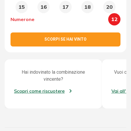
15
16
17
18
20
12
Numerone
SCORPI SE HAI VINTO
Hai indovinato la combinazione
Vuoi con
vincente?
Scopri come riscuotere
Vai all'a