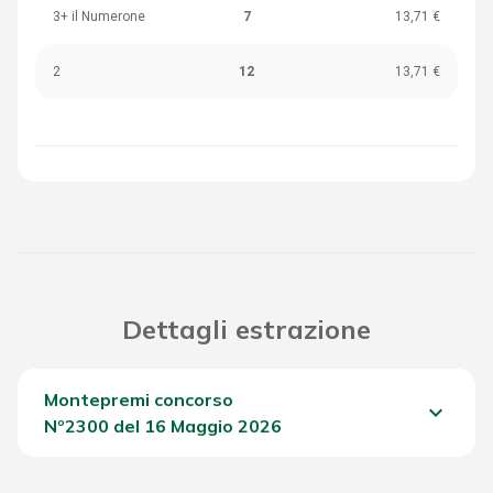
3+ il Numerone
7
13,71 €
2
12
13,71 €
Dettagli estrazione
Montepremi concorso
keyboard_arrow_down
Nº2300 del 16 Maggio 2026
Del Concorso
3.632,20 €