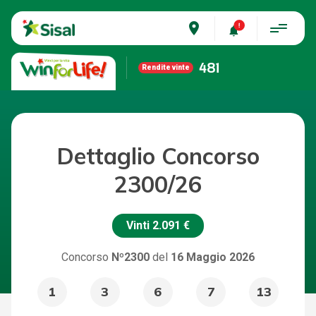
place
481
Rendite vinte
Dettaglio Concorso
2300/26
Vinti
2.091 €
Concorso
Nº2300
del
16 Maggio 2026
1
3
6
7
13