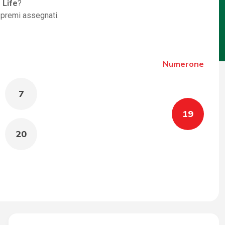
 Life
?
i premi assegnati.
Numerone
7
19
20