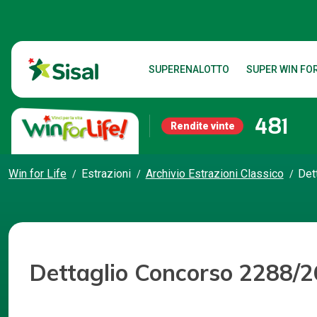
SUPERENALOTTO
SUPER WIN FOR
481
Rendite vinte
Win for Life
Estrazioni
Archivio Estrazioni Classico
Det
Dettaglio Concorso 2288/2