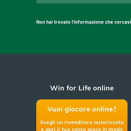
Non hai trovato l’informazione che cercav
Win for Life online
Vuoi giocare online?
Scegli un rivenditore autorizzato
e apri il tuo conto gioco in modo