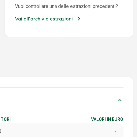
Vuoi controllare una delle estrazioni precedenti?
Vai all'archivio estrazioni
keyboard_arrow_down
ITORI
VALORI IN EURO
0
-