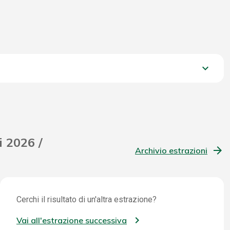
keyboard_arrow_down
1.441,05 €
i 2026 /
Archivio estrazioni
Cerchi il risultato di un'altra estrazione?
Vai all'estrazione successiva