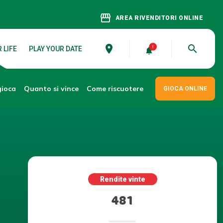
storefront
AREA RIVENDITORI ONLINE
place
search
 LIFE
PLAY YOUR DATE
gioca
Come riscuotere
Quanto si vince
GIOCA ONLINE
Rendite vinte
481