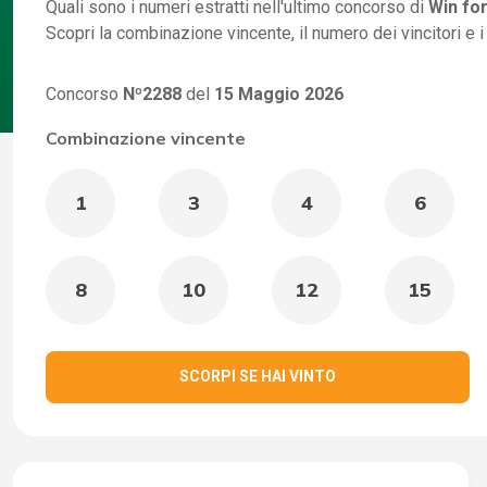
Quali sono i numeri estratti nell'ultimo concorso di
Win for
Scopri la combinazione vincente, il numero dei vincitori e 
Concorso
Nº2288
del
15 Maggio 2026
Combinazione vincente
1
3
4
6
8
10
12
15
SCORPI SE HAI VINTO