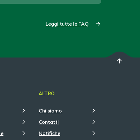
Leggi tutte le FAQ
arrow_upward
ALTRO
Chi siamo
Contatti
te
Notifiche