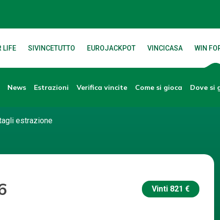
 LIFE
SIVINCETUTTO
EUROJACKPOT
VINCICASA
WIN FOR
News
Verifica vincite
Dove si 
Estrazioni
Come si gioca
tagli estrazione
6
Vinti
821 €