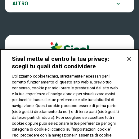
Notifiche
ALTRO
Dove si gioca
Win for Life
Accessibilità
Quanto si vince
Play Your Date
Cookies
Come riscuotere
Sisal mette al centro la tua privacy:
Privacy
scegli tu quali dati condividere
Utilizziamo cookie tecnici, strettamente necessari per il
corretto funzionamento di questo sito web e, previo tuo
IL GIOCO È VIETATO AI MINORI E PUÒ CAUSARE
consenso, cookie per migliorare le prestazioni del sito web
DIPENDENZA PATOLOGICA
e la tua esperienza di navigazione e per visualizzare avvisi
pertinenti in base alle tue preferenze e alle tue abitudini di
navigazione. Questi cookie possono essere di prima parte
(cioè gestiti direttamente da noi) o di terze parti (cioè gestiti
© Copyright Sisal Italia S.p.A. - P.I. 02433760135
da terze parti di fiducia). Puoi scegliere se accettare tutti i
Mappa
cookie oppure puoi selezionare le tue preferenze per ogni
Privacy
Cookies
del
categoria di cookie cliccando su "Impostazioni cookie".
sito
Puoi procedere con la navigazione in assenza di cookie