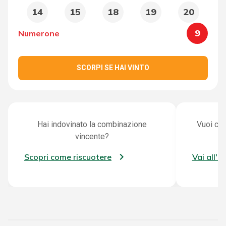
14
15
18
19
20
9
Numerone
SCORPI SE HAI VINTO
Hai indovinato la combinazione
Vuoi con
vincente?
Scopri come riscuotere
Vai all'a