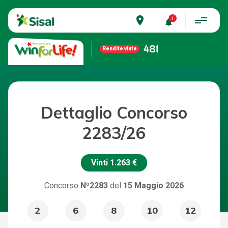
place
481
Rendite vinte
Dettaglio Concorso
2283/26
Vinti
1.263 €
Concorso
Nº2283
del
15 Maggio 2026
2
6
8
10
12