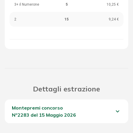
3+ il Numerone
5
10,25 €
2
15
9,24 €
Dettagli estrazione
Montepremi concorso
keyboard_arrow_down
Nº2283 del 15 Maggio 2026
Del Concorso
2.210,00 €