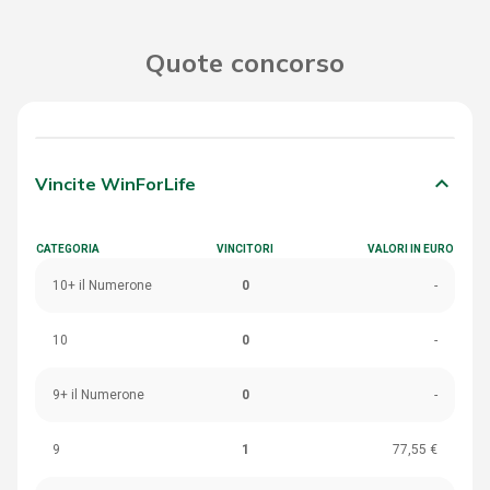
Quote concorso
keyboard_arrow_down
Vincite WinForLife
CATEGORIA
VINCITORI
VALORI IN EURO
10+ il Numerone
0
-
10
0
-
9+ il Numerone
0
-
9
1
77,55 €