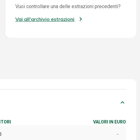
Vuoi controllare una delle estrazioni precedenti?
Vai all'archivio estrazioni
keyboard_arrow_down
ITORI
VALORI IN EURO
0
-