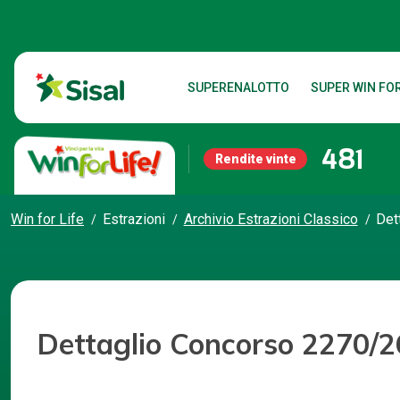
SUPERENALOTTO
SUPER WIN FOR
481
Rendite vinte
Win for Life
Estrazioni
Archivio Estrazioni Classico
Det
Dettaglio Concorso 2270/2