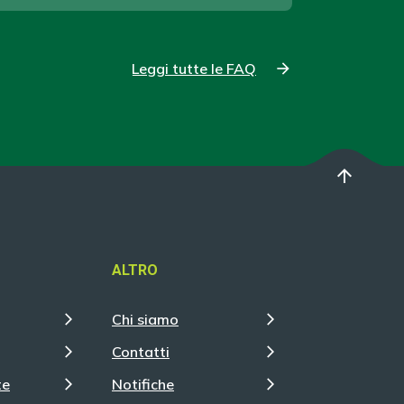
Leggi tutte le FAQ
arrow_upward
ALTRO
Chi siamo
Contatti
te
Notifiche