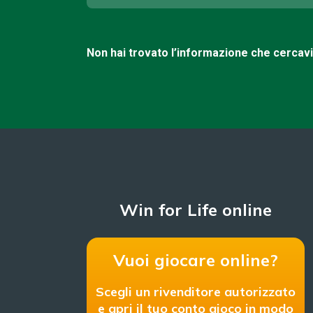
Non hai trovato l’informazione che cercav
Win for Life online
Vuoi giocare online?
Scegli un rivenditore autorizzato
e apri il tuo conto gioco in modo