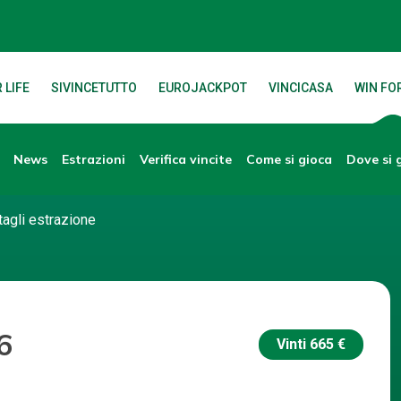
 LIFE
SIVINCETUTTO
EUROJACKPOT
VINCICASA
WIN FOR
News
Verifica vincite
Dove si 
Estrazioni
Come si gioca
tagli estrazione
6
Vinti
665 €