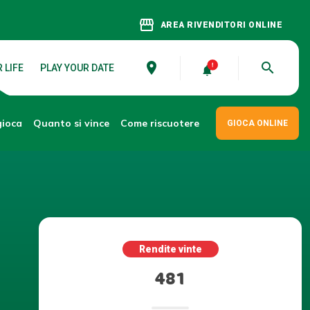
storefront
AREA RIVENDITORI ONLINE
place
search
 LIFE
PLAY YOUR DATE
gioca
Come riscuotere
Quanto si vince
GIOCA ONLINE
Rendite vinte
481