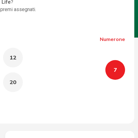
 Life
?
i premi assegnati.
Numerone
12
7
20