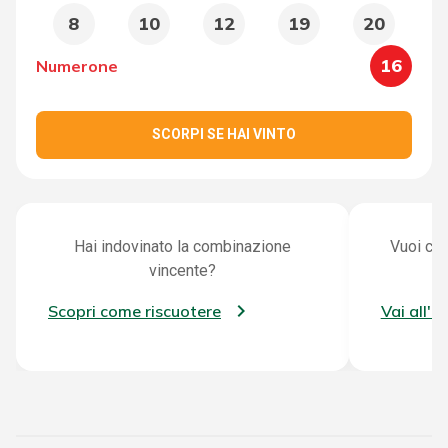
8
10
12
19
20
16
Numerone
SCORPI SE HAI VINTO
Hai indovinato la combinazione
Vuoi con
vincente?
Scopri come riscuotere
Vai all'a