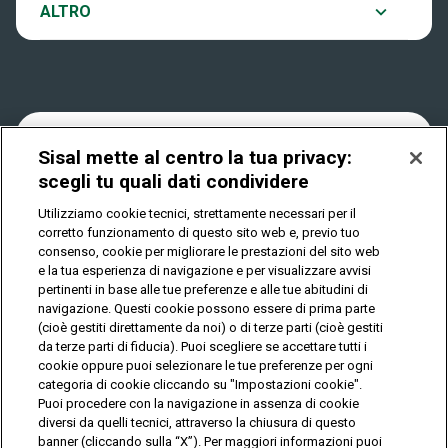
Notifiche
ALTRO
Dove si gioca
Win for Life
Accessibilità
Quanto si vince
Play Your Date
Cookies
Sisal mette al centro la tua privacy:
Come riscuotere
scegli tu quali dati condividere
Privacy
Utilizziamo cookie tecnici, strettamente necessari per il
corretto funzionamento di questo sito web e, previo tuo
consenso, cookie per migliorare le prestazioni del sito web
e la tua esperienza di navigazione e per visualizzare avvisi
IL GIOCO È VIETATO AI MINORI E PUÒ CAUSARE
pertinenti in base alle tue preferenze e alle tue abitudini di
DIPENDENZA PATOLOGICA
navigazione. Questi cookie possono essere di prima parte
(cioè gestiti direttamente da noi) o di terze parti (cioè gestiti
da terze parti di fiducia). Puoi scegliere se accettare tutti i
© Copyright Sisal Italia S.p.A. - P.I. 02433760135
cookie oppure puoi selezionare le tue preferenze per ogni
categoria di cookie cliccando su "Impostazioni cookie".
Mappa
Puoi procedere con la navigazione in assenza di cookie
Privacy
Cookies
del
diversi da quelli tecnici, attraverso la chiusura di questo
sito
banner (cliccando sulla “X”). Per maggiori informazioni puoi