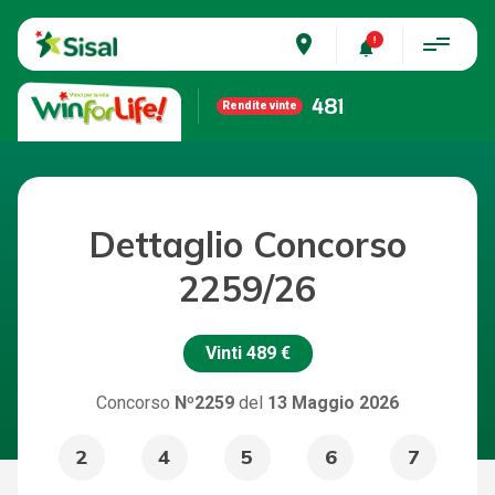
place
481
Rendite vinte
Dettaglio Concorso
2259/26
Vinti
489 €
Concorso
Nº2259
del
13 Maggio 2026
2
4
5
6
7