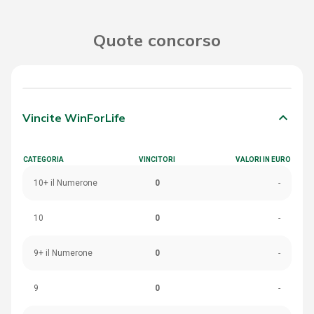
Quote concorso
keyboard_arrow_down
Vincite WinForLife
CATEGORIA
VINCITORI
VALORI IN EURO
10+ il Numerone
0
-
10
0
-
9+ il Numerone
0
-
9
0
-