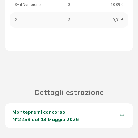
3+ il Numerone
2
18,89 €
2
3
9,31 €
Dettagli estrazione
Montepremi concorso
keyboard_arrow_down
Nº2259 del 13 Maggio 2026
Del Concorso
847,60 €