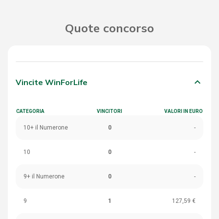
Quote concorso
keyboard_arrow_down
Vincite WinForLife
CATEGORIA
VINCITORI
VALORI IN EURO
10+ il Numerone
0
-
10
0
-
9+ il Numerone
0
-
9
1
127,59 €