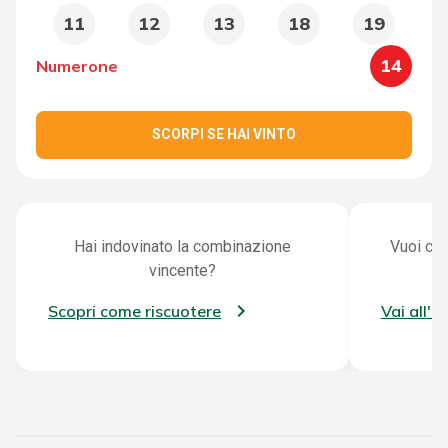
11
12
13
18
19
14
Numerone
SCORPI SE HAI VINTO
Hai indovinato la combinazione
Vuoi con
vincente?
Scopri come riscuotere
Vai all'a