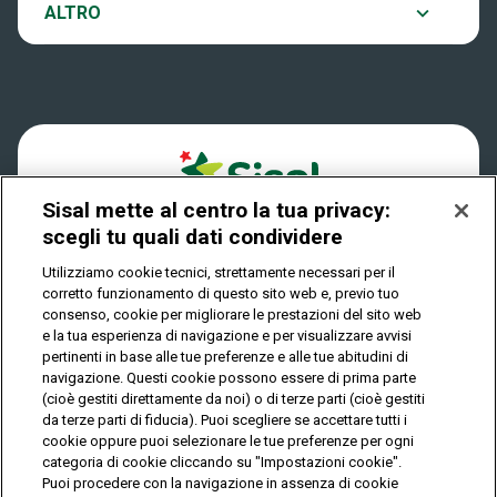
Notifiche
ALTRO
Dove si gioca
Win for Life
Accessibilità
Quanto si vince
Play Your Date
Cookies
Come riscuotere
Sisal mette al centro la tua privacy:
Privacy
scegli tu quali dati condividere
Utilizziamo cookie tecnici, strettamente necessari per il
corretto funzionamento di questo sito web e, previo tuo
IL GIOCO È VIETATO AI MINORI E PUÒ CAUSARE
consenso, cookie per migliorare le prestazioni del sito web
DIPENDENZA PATOLOGICA
e la tua esperienza di navigazione e per visualizzare avvisi
pertinenti in base alle tue preferenze e alle tue abitudini di
navigazione. Questi cookie possono essere di prima parte
(cioè gestiti direttamente da noi) o di terze parti (cioè gestiti
© Copyright Sisal Italia S.p.A. - P.I. 02433760135
da terze parti di fiducia). Puoi scegliere se accettare tutti i
Mappa
cookie oppure puoi selezionare le tue preferenze per ogni
Privacy
Cookies
del
categoria di cookie cliccando su "Impostazioni cookie".
sito
Puoi procedere con la navigazione in assenza di cookie