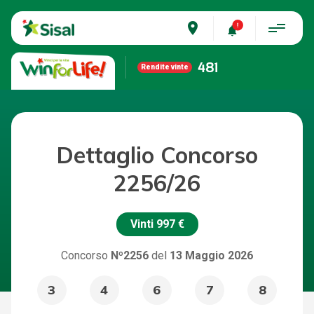
place
481
Rendite vinte
Dettaglio Concorso
2256/26
Vinti
997 €
Concorso
Nº2256
del
13 Maggio 2026
3
4
6
7
8