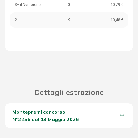
3+ il Numerone
3
10,79 €
2
9
10,48 €
Dettagli estrazione
Montepremi concorso
keyboard_arrow_down
Nº2256 del 13 Maggio 2026
Del Concorso
1.776,45 €