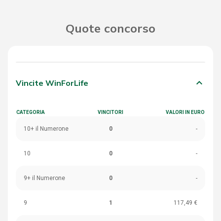
Quote concorso
keyboard_arrow_down
Vincite WinForLife
CATEGORIA
VINCITORI
VALORI IN EURO
10+ il Numerone
0
-
10
0
-
9+ il Numerone
0
-
9
1
117,49 €