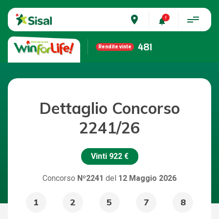
place
481
Rendite vinte
Dettaglio Concorso
2241/26
Vinti
922 €
Concorso
Nº2241
del
12 Maggio 2026
1
2
5
7
8