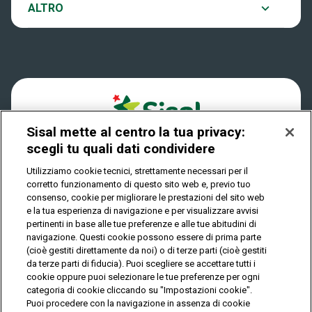
Notifiche
ALTRO
Dove si gioca
Win for Life
Accessibilità
Quanto si vince
Play Your Date
Cookies
Come riscuotere
Sisal mette al centro la tua privacy:
Privacy
scegli tu quali dati condividere
Utilizziamo cookie tecnici, strettamente necessari per il
corretto funzionamento di questo sito web e, previo tuo
IL GIOCO È VIETATO AI MINORI E PUÒ CAUSARE
consenso, cookie per migliorare le prestazioni del sito web
DIPENDENZA PATOLOGICA
e la tua esperienza di navigazione e per visualizzare avvisi
pertinenti in base alle tue preferenze e alle tue abitudini di
navigazione. Questi cookie possono essere di prima parte
(cioè gestiti direttamente da noi) o di terze parti (cioè gestiti
© Copyright Sisal Italia S.p.A. - P.I. 02433760135
da terze parti di fiducia). Puoi scegliere se accettare tutti i
Mappa
cookie oppure puoi selezionare le tue preferenze per ogni
Privacy
Cookies
del
categoria di cookie cliccando su "Impostazioni cookie".
sito
Puoi procedere con la navigazione in assenza di cookie