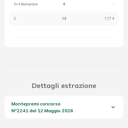
3+ il Numerone
0
-
2
13
7,77 €
Dettagli estrazione
Montepremi concorso
keyboard_arrow_down
Nº2241 del 12 Maggio 2026
Del Concorso
1.639,95 €