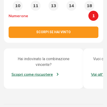
10
11
13
14
18
1
Numerone
SCORPI SE HAI VINTO
Hai indovinato la combinazione
Vuoi con
vincente?
Scopri come riscuotere
Vai all'a