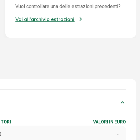
Vuoi controllare una delle estrazioni precedenti?
Vai all'archivio estrazioni
keyboard_arrow_down
ITORI
VALORI IN EURO
0
-