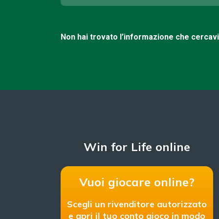
Non hai trovato l’informazione che cercav
Win for Life online
Vuoi giocare online?
Scegli un rivenditore autorizzato
e apri il tuo conto gioco in modo