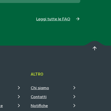
Leggi tutte le FAQ
arrow_upward
ALTRO
Chi siamo
Contatti
te
Notifiche