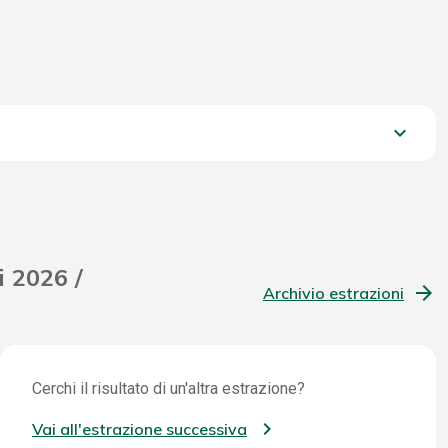
keyboard_arrow_down
1.605,50 €
i 2026 /
Archivio estrazioni
Cerchi il risultato di un'altra estrazione?
Vai all'estrazione successiva