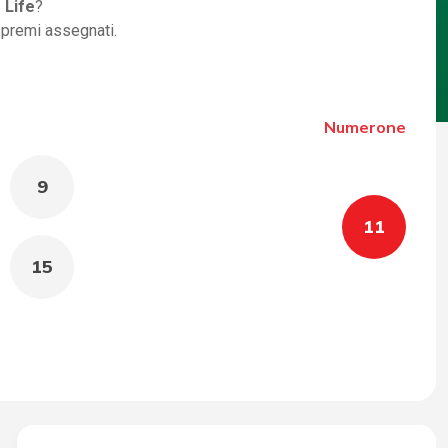
 Life
?
i premi assegnati.
Numerone
9
11
15