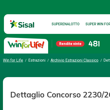
SUPERENALOTTO
SUPER WIN FOR
481
Rendite vinte
Win for Life
Estrazioni
Archivio Estrazioni Classico
Det
Dettaglio Concorso 2230/2