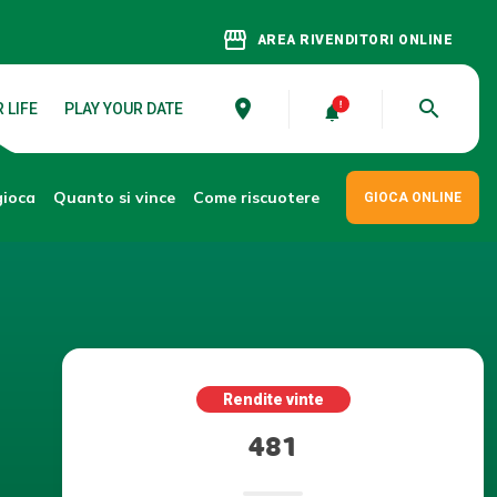
storefront
AREA RIVENDITORI ONLINE
place
search
 LIFE
PLAY YOUR DATE
gioca
Come riscuotere
Quanto si vince
GIOCA ONLINE
Rendite vinte
481