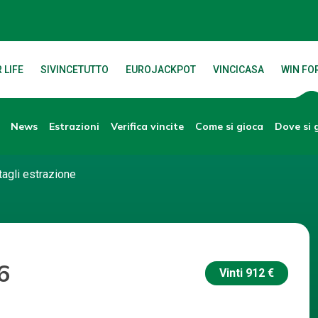
 LIFE
SIVINCETUTTO
EUROJACKPOT
VINCICASA
WIN FOR
News
Verifica vincite
Dove si 
Estrazioni
Come si gioca
tagli estrazione
6
Vinti
912 €